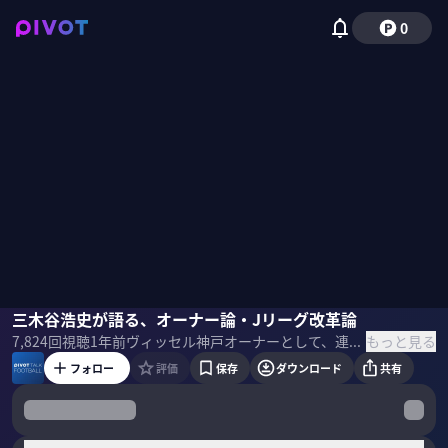
0
三木谷浩史
三木谷浩史が語る、オーナー論・Jリーグ改革論
木崎伸也
Leothefootball
垣内一之
岡部恭英
佐々木
もっと見る
7,824
回視聴
1年前
ヴィッセル神戸オーナーとして、連覇を果たした楽天創業者の三木谷浩史氏。サッカービジネスの可能性、オーナーの役割、Jリーグ・日本サッカーの改革論まで、PIVOTレギュラーメンバーが質問をぶつけた。 ＜ゲスト＞ 三木谷浩史｜楽天グループ創業者 ヴィッセル神戸オーナー 2004年からヴィッセル神戸のオーナーを務める。2017年から2022年まで、楽天はFCバルセロナとスポンサー契約を結ぶ。1965年神戸市生まれ。1997年2月エム・ディー・エム（現 楽天グループ）を設立。 木崎伸也｜スポーツライター 1975年、東京都生まれ。2002年夏にオランダへ移住。翌2003年から6年間、ドイツを拠点に欧州サッカーを取材。スポーツ誌『Number』など、各メディアに寄稿。 Leo the football｜シュワーボ東京監督 1986年福島生まれ。YouTubeのチャンネル登録者数は30万人を超える。自身で立ち上げた東京都社会人サッカーチーム「シュワーボ東京」の代表監督。 垣内一之｜スポーツニッポン記者 1998年にイタリアに移住し、約8年間、中田英寿、中村俊輔、柳沢敦ら日本人選手を中心にセリエAを取材。2006年のドイツW杯後に帰国し、現在はスポニチで取材を続けている。 岡部恭英｜TEAMマーケティング シニアバイスプレジデント サッカー世界最高峰の大会UEFAチャンピオンリーグで働く初のアジア人。1972年生まれ。慶応大学卒業後、商社に入り東南アジア、米国で勤務後、ケンブリッジ大学MBA取得。06年TEAMに入社。慶應義塾体育会ソッカー部出身。
フォロー
評価
保存
ダウンロード
共有