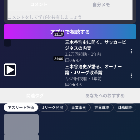
コメント
自分メモ
コメントをして学びを共有しましょう
アプリで視聴する
22:10
三木谷浩史に聞く、サッカービ
ジネスの内実
1.2万
回視聴・
1年前
34:06
0
4.4
三木谷浩史が語る、オーナー
論・Jリーグ改革論
7,824
回視聴・
1年前
0
4.6
関連タグ
あなたへのおすすめ
アスリート評価
Jリーグ発展
事業事例
世界戦略
財務戦略