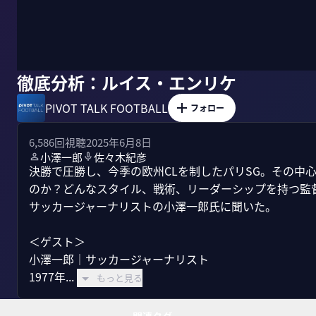
徹底分析：ルイス・エンリケ
PIVOT TALK FOOTBALL
フォロー
6,586
回視聴
2025年6月8日
小澤一郎
佐々木紀彦
決勝で圧勝し、今季の欧州CLを制したパリSG。その中
のか？どんなスタイル、戦術、リーダーシップを持つ監
サッカージャーナリストの小澤一郎氏に聞いた。

＜ゲスト＞

小澤一郎｜サッカージャーナリスト

1977年...
もっと見る