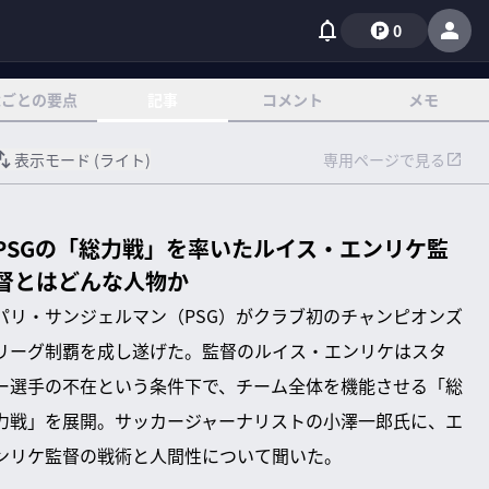
0
章ごとの要点
記事
コメント
メモ
表示モード (
ライト
)
専用ページで見る
PSGの「総力戦」を率いたルイス・エンリケ監
督とはどんな人物か
パリ・サンジェルマン（PSG）がクラブ初のチャンピオンズ
リーグ制覇を成し遂げた。監督のルイス・エンリケはスタ
ー選手の不在という条件下で、チーム全体を機能させる「総
力戦」を展開。サッカージャーナリストの小澤一郎氏に、エ
ンリケ監督の戦術と人間性について聞いた。