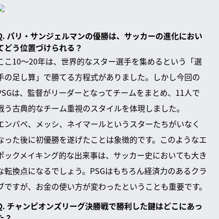
Q. パリ・サンジェルマンの優勝は、サッカーの進化におい
てどう位置づけられる？
ここ10〜20年は、世界的なスター選手を集めるという「選
手の足し算」で勝てる方程式がありました。しかし今回の
PSGは、監督がリーダーとなってチームをまとめ、11人で
戦う古典的なチーム重視のスタイルを体現しました。
エンバペ、メッシ、ネイマールというスターたちがいなく
なった後に初優勝を遂げたことは象徴的です。このようなエ
ポックメイキング的な出来事は、サッカー史においても大き
な転換点になるでしょう。PSGはもちろん経済力のあるクラ
ブですが、お金の使い方が変わったということも重要です。
Q. チャンピオンズリーグ決勝戦で勝利した鍵はどこにあっ
た？