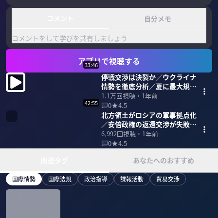
コメント
自分メモ
コメントをして学びを共有しましょう
アプリで視聴する
33:46
停戦交渉は決裂か／ウクライナ
情勢を徹底分析／夏に最大規模
の戦闘も【小泉悠】
1.1万
回視聴・
1年前
42:55
0
4.5
北方領土がロシアの軍事拠点化
／安倍政権の返還交渉が失敗し
た理由は？【小泉悠】
6,992
回視聴・
1年前
0
4.5
関連タグ
あなたへのおすすめ
国際情勢
国際法規
政治指導
諜報活動
貿易交渉