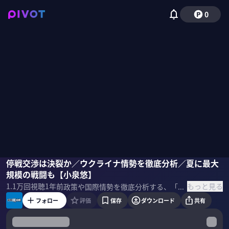
0
峯村健司
停戦交渉は決裂か／ウクライナ情勢を徹底分析／夏に最大
小泉悠
磯貝初奈
規模の戦闘も【小泉悠】
もっと見る
1.1万
回視聴
1年前
政策や国際情勢を徹底分析する、「政策超分析」。今回のテーマは「ウクライナ情勢」。前編では、ロシア・ウクライナ間で進む停戦交渉と最新の戦況について、小泉悠が徹底解説。 ＜ゲスト＞ 峯村健司｜キヤノングローバル戦略研究所 主任研究員
フォロー
評価
保存
ダウンロード
共有