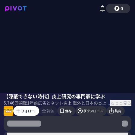
0
山口真一
【隠蔽できない時代】炎上研究の専門家に学ぶ
磯貝初奈
もっと見る
5,746
回視聴
1年前
広告とネット炎上 海外と日本の炎上の違い 炎上時の対処方法 「マーケターのためのネット炎上新常識」をテーマに、炎上研究の専門家、山口真一氏に聞いた。 ＜ゲスト＞ 山口 真一（やまぐち しんいち） 国際大学グローバル・コミュニケーション・センター准教授。 1986年生まれ。博士（経済学・慶應義塾大学）。2020年より現職。 専門は計量経済学。研究分野は，ネットメディア論，情報経済論，情報社会のビジネスなど。メディアにも多数出演。主な著作に『炎上とクチコミの経済学』（朝日新聞出版）、『ネット炎上の研究』（勁草書房）などがある。 ＜目次＞
フォロー
評価
保存
ダウンロード
共有