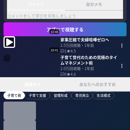
コメント
自分メモ
コメントをして学びを共有しましょう
アプリで視聴する
32:46
家事圧縮で夫婦喧嘩ゼロへ
2.5万
回視聴・
1年前
28:41
1
4.5
子育て世代のための究極のタイ
ムマネジメント術
2.0万
回視聴・
1年前
0
4.6
関連タグ
あなたへのおすすめ
子育て術
子育て支援
習慣形成
育児両立
生活様式