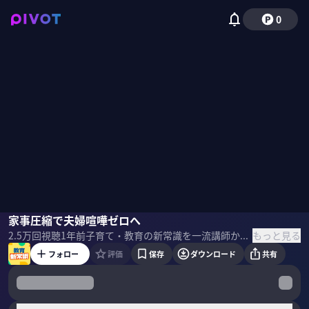
0
りんたろー。（EXIT）
家事圧縮で夫婦喧嘩ゼロへ
ヨッピー
竹内由恵
もっと見る
2.5万
回視聴
1年前
子育て・教育の新常識を一流講師から学ぶ。育児ライター・ヨッピー氏に驚きの家事時短術を聞いた。夫婦喧嘩が激減すること間違いなし！ ＜ゲスト＞ ヨッピー｜ライター 1980年 大阪生まれ 商社に就職するも「仕事に飽きた」を理由にフリーランスライターとして活動。 おでかけメディア「SPOT」の編集長をはじめ、ウェブマーケティングのコンサルタント、育児に関する記事の執筆、イベント主催なども行う。 著書『子育てがラクになるノウハウを集めた育児ハック』 ＜目次＞
フォロー
評価
保存
ダウンロード
共有