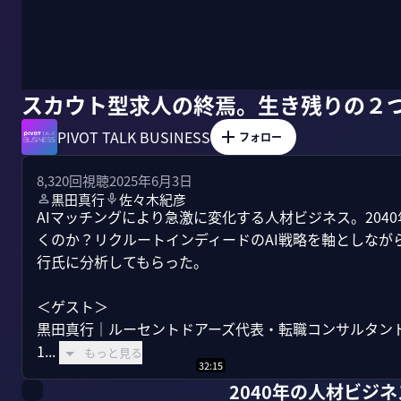
スカウト型求人の終焉。生き残りの２
PIVOT TALK BUSINESS
フォロー
8,320
回視聴
2025年6月3日
黒田真行
佐々木紀彦
AIマッチングにより急激に変化する人材ビジネス。20
くのか？リクルートインディードのAI戦略を軸としなが
行氏に分析してもらった。

＜ゲスト＞

黒田真行｜ルーセントドアーズ代表・転職コンサルタント
1...
もっと見る
32:15
2040年の人材ビジ