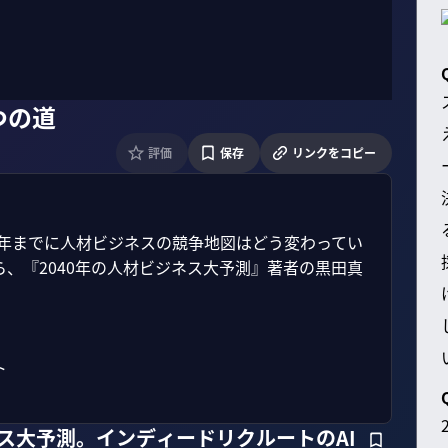
つの道
評価
保存
リンクをコピー
40年までに人材ビジネスの競争地図はどう変わってい
ら、『2040年の人材ビジネス大予測』著者の黒田真


ネス大予測。インディードリクルートのAI