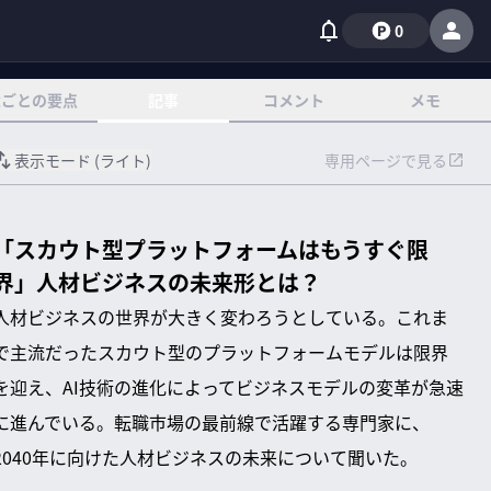
0
章ごとの要点
記事
コメント
メモ
表示モード (
ライト
)
専用ページで見る
「スカウト型プラットフォームはもうすぐ限
界」人材ビジネスの未来形とは？
人材ビジネスの世界が大きく変わろうとしている。これま
で主流だったスカウト型のプラットフォームモデルは限界
を迎え、AI技術の進化によってビジネスモデルの変革が急速
に進んでいる。転職市場の最前線で活躍する専門家に、
2040年に向けた人材ビジネスの未来について聞いた。