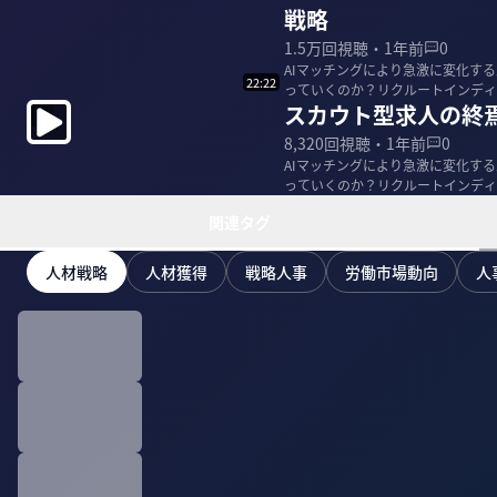
戦略
1.5万
回視聴・
1年前
0
AIマッチングにより急激に変化す
22:22
っていくのか？リクルートインディ
スカウト型求人の終
著者の黒...
8,320
回視聴・
1年前
0
AIマッチングにより急激に変化す
っていくのか？リクルートインディ
著者の黒...
関連タグ
人材戦略
人材獲得
戦略人事
労働市場動向
人