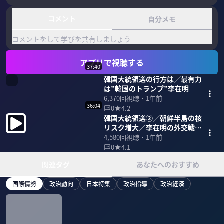
コメント
自分メモ
コメントをして学びを共有しましょう
アプリで視聴する
37:40
韓国大統領選の行方は／最有力
は”韓国のトランプ”李在明
6,370
回視聴・
1年前
36:04
0
4.2
韓国大統領選②／朝鮮半島の核
リスク増大／李在明の外交戦略
は
4,580
回視聴・
1年前
0
4.1
関連タグ
あなたへのおすすめ
国際情勢
政治動向
日本特集
政治指導
政治経済