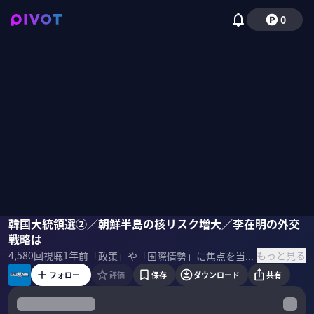
0
李相哲
韓国大統領選②／朝鮮半島の核リスク増大／李在明の外交
牧野愛博
磯貝初奈
戦略は
もっと見る
4,580
回視聴
1年前
「政策」や「国際情勢」に焦点を当て、徹底分析する「政策超分析」。今回のテーマは「韓国大統領選」。後編では、大統領選の結果が東アジアの安全保障環境に及ぼす影響を議論した。 ＜ゲスト＞ 牧野愛博｜朝日新聞 元ソウル支局長 著書『韓国大乱』
フォロー
評価
保存
ダウンロード
共有