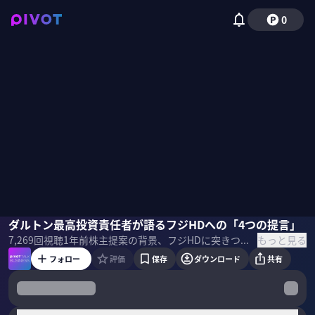
0
ジェイミー・ローゼンワルド
ダルトン最高投資責任者が語るフジHDへの「4つの提言」
西田真澄
野嶋紗己子
もっと見る
7,269
回視聴
1年前
株主提案の背景、フジHDに突きつけた「4つの提言」 なぜ北尾吉孝氏を取締役候補に選んだのか? 遂に委任状闘争へと踏み切った大株主ダルトンの真意とは？ ダルトン・インベストメンツ 共同創業者 ジェイミー・ローゼンワルド氏とパートナー 西田真澄氏に伺いました ＜ゲスト＞ ジェイミー・ローゼンワルド｜ダルトン・インベストメンツ 共同創業者 / CIO アメリカを拠点とするファンド「ダルトン・インベストメンツ」の共同創業者。日本企業へのエンゲージメント投資を多く手がけ、今回フジ・メディアHDに対して4つの改革提言を行った。 西田真澄｜ダルトン・インベストメンツ パートナー 国内外の金融機関で長年にわたり調査・運用を経験。日本市場におけるダルトンの代表的存在として、今回の株主提案を主導。 ＜目次＞
フォロー
評価
保存
ダウンロード
共有