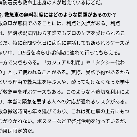
消防署長も救命士出身の人が増えているほどだ。
Q. 救急車の無料制度にはどのような問題があるのか？
救急車が無料であることには、利点と欠点がある。利点
は、経済状況に関わらず誰でもプロのケアを受けられるこ
とだ。特に夜間や休日に病院に電話しても断られるケースが
多い中、119番を鳴らせば病院に連れて行ってもらえる。
一方で欠点もある。「カジュアル利用」や「タクシー代わ
り」として使われることがある。実際、受診予約があるから
という理由で救急車を呼ぶ人や、酔って動けなくなった学生
が救急車を呼ぶケースもある。このような不適切な利用によ
り、本当に緊急を要する人への対応が遅れるリスクがある。
救急搬送時間も年々延びており、これは死亡率の上昇にもつ
ながりかねない。ポスターなどで啓発活動を行っているが、
効果は限定的だ。