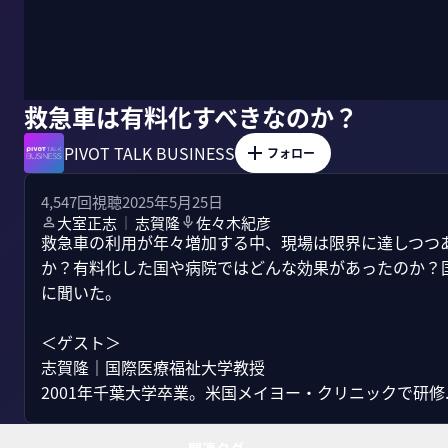
救急車は有料化すべきなのか？
PIVOT TALK BUSINESS
フォロー
4,547
回視聴
2025年5月25日
大室正志
志賀隆
佐々木紀彦
｜
救急車の利用が年々増加する中、現場は限界に達しつつ
か？有料化した国や病院ではどんな効果があったのか？
に聞いた。

＜ゲスト＞

志賀隆｜国際医療福祉大学教授

2001年千葉大学卒業。米国メイヨー・クリニックで研修..