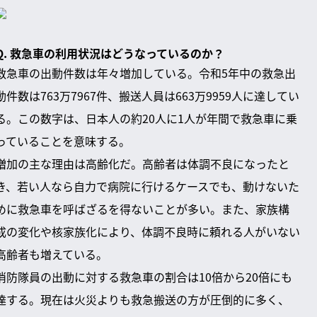
Q. 救急車の利用状況はどうなっているのか？
救急車の出動件数は年々増加している。令和5年中の救急出
動件数は763万7967件、搬送人員は663万9959人に達してい
る。この数字は、日本人の約20人に1人が年間で救急車に乗
っていることを意味する。
増加の主な理由は高齢化だ。高齢者は体調不良になったと
き、若い人なら自力で病院に行けるケースでも、動けないた
めに救急車を呼ばざるを得ないことが多い。また、家族構
成の変化や核家族化により、体調不良時に頼れる人がいない
高齢者も増えている。
消防隊員の出動に対する救急車の割合は10倍から20倍にも
達する。現在は火災よりも救急搬送の方が圧倒的に多く、