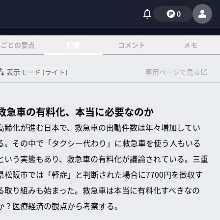
0
章ごとの要点
記事
コメント
メモ
表示モード (
ライト
)
専用ページで見る
救急車の有料化、本当に必要なのか
高齢化が進む日本で、救急車の出動件数は年々増加してい
る。その中で「タクシー代わり」に救急車を使う人もいる
という実態もあり、救急車の有料化が議論されている。三重
県松阪市では「軽症」と判断された場合に7700円を徴収す
る取り組みも始まった。救急車は本当に有料化すべきなの
か？医療経済の観点から考察する。