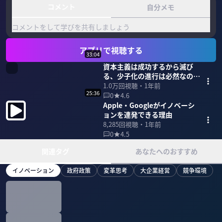
コメント
自分メモ
コメントをして学びを共有しましょう
アプリで視聴する
33:04
資本主義は成功するから滅び
る、少子化の進行は必然なの
か？
1.0万
回視聴・
1年前
25:36
0
4.6
Apple・Googleがイノベーシ
ョンを連発できる理由
8,285
回視聴・
1年前
0
4.5
関連タグ
あなたへのおすすめ
イノベーション
政府政策
変革思考
大企業経営
競争環境