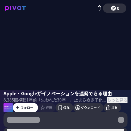
0
中野剛志
Apple・Googleがイノベーションを連発できる理由
磯貝初奈
もっと見る
8,285
回視聴
1年前
「失われた30年」、止まらぬ少子化――課題山積の日本経済。80年前に少子化を予見し、イノベーションを説いた経済学者シュンペーターの理論に、再生のヒントはあるのか？ 「イノベーションの父」の本質を、評論家・中野剛志氏に聞いた。 ＜ゲスト＞ 中野剛志｜評論家 1971年神奈川県生まれ。東京大学教養学部卒業後、通商産業省（現・経済産業省）に入省。2000年エディンバラ大学大学院留学。同大学院より博士号を取得。専門は政治経済思想。
フォロー
評価
保存
ダウンロード
共有