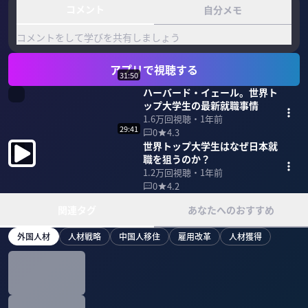
コメント
自分メモ
コメントをして学びを共有しましょう
アプリで視聴する
31:50
ハーバード・イェール。世界ト
ップ大学生の最新就職事情
1.6万
回視聴・
1年前
29:41
0
4.3
世界トップ大学生はなぜ日本就
職を狙うのか？
1.2万
回視聴・
1年前
0
4.2
関連タグ
あなたへのおすすめ
外国人材
人材戦略
中国人移住
雇用改革
人材獲得