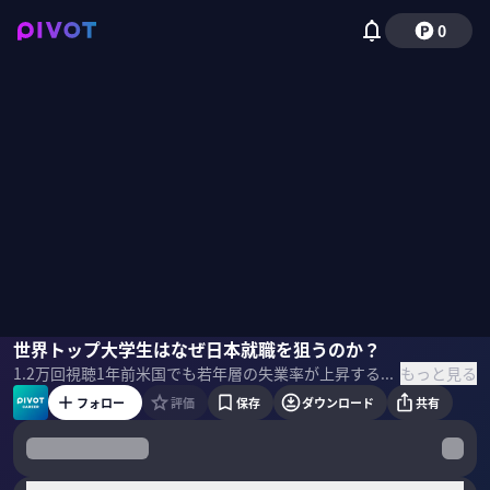
0
光澤大智
世界トップ大学生はなぜ日本就職を狙うのか？
佐々木紀彦
もっと見る
1.2万
回視聴
1年前
米国でも若年層の失業率が上昇する中で、ハーバード、イェールなどトップ大学生の就職はどう変化しているのか？どの業界が人気なのか？日本での就職を狙う学生が増えているのはなぜか？トップ大学の就職に詳しいJelper Clubの光澤大智社長に聞いた。 ＜ゲスト＞ 光澤大智｜Jelper Club 代表取締役 東京都生まれ。慶應義塾大学法学部在学中に、世界トップレベル大学の学生と日本の企業を繋ぐキャリアフェアなどを開催。大学卒業後は外資系戦略コンサルを経て、2023年2月に株式会社Jelper Clubを創設。
フォロー
評価
保存
ダウンロード
共有