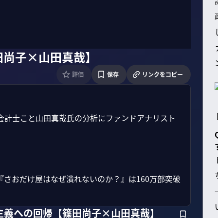
田尚子×山田真哉】
評価
保存
リンクをコピー
会計士こと山田真哉氏の分析にファンドアナリスト
さおだけ屋はなぜ潰れないのか？』は160万部突破
主義への回帰【篠田尚子×山田真哉】