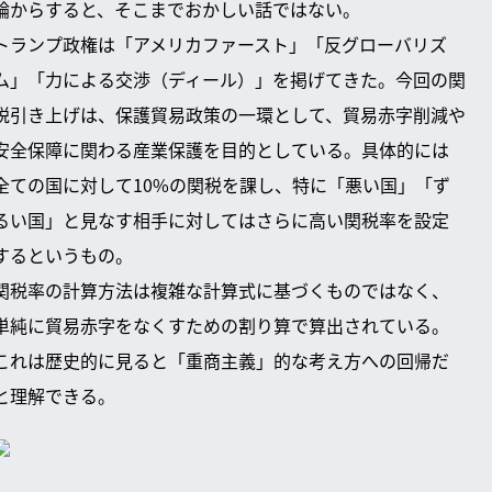
論からすると、そこまでおかしい話ではない。
トランプ政権は「アメリカファースト」「反グローバリズ
ム」「力による交渉（ディール）」を掲げてきた。今回の関
税引き上げは、保護貿易政策の一環として、貿易赤字削減や
安全保障に関わる産業保護を目的としている。具体的には
全ての国に対して10%の関税を課し、特に「悪い国」「ず
るい国」と見なす相手に対してはさらに高い関税率を設定
するというもの。
関税率の計算方法は複雑な計算式に基づくものではなく、
単純に貿易赤字をなくすための割り算で算出されている。
これは歴史的に見ると「重商主義」的な考え方への回帰だ
と理解できる。