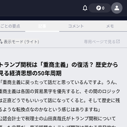
0
章ごとの要点
記事
コメント
メモ
表示モード (
ライト
)
専用ページで見る
トランプ関税は「重商主義」の復活？ 歴史から
見る経済思想の50年周期
「重商主義に戻ったって話だと思っているんですよ。うん、
重商主義は各国の貿易黒字を優先すると、その間のロジック
は正直どうでもいいって話になってくると。そして歴史に残
るような転換点なのかなという感じはありますね」
公認会計士で税理士の山田真哉氏がトランプ関税について