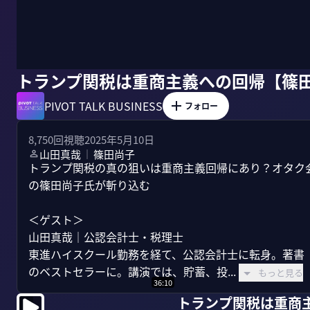
トランプ関税は重商主義への回帰【篠
PIVOT TALK BUSINESS
フォロー
8,750
回視聴
2025年5月10日
山田真哉
篠田尚子
｜
トランプ関税の真の狙いは重商主義回帰にあり？オタク
の篠田尚子氏が斬り込む

＜ゲスト＞

山田真哉｜公認会計士・税理士

東進ハイスクール勤務を経て、公認会計士に転身。著書『
のベストセラーに。講演では、貯蓄、投...
もっと見る
36:10
トランプ関税は重商