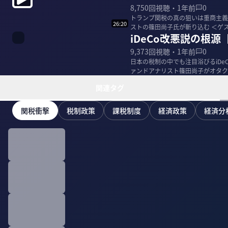
8,750
回視聴・
1年前
0
トランプ関税の真の狙いは重商主義
26:20
ストの篠田尚子氏が斬り込む ＜ゲスト＞ 山田真哉｜公認会計士・税理士 東進ハイスクール勤務を経
iDeCo改悪説の根
て、公認会計...
9,373
回視聴・
1年前
0
日本の税制の中でも注目浴びるiDe
ァンドアナリスト篠田尚子がオタク会計士山田真哉氏に問う
士 東...
関連タグ
関税衝撃
税制政策
課税制度
経済政策
経済分