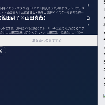
回帰にあり？オタク会計士こと山田真哉氏の分析にファンドアナリ
源【篠田尚子×山田真哉】
Coの改悪説。退職金所得控除10年ルールへの変更で何が起こる？フ
 ＜ゲスト＞ 山田真哉｜公認会計士・税理
あなたへのおすすめ
析