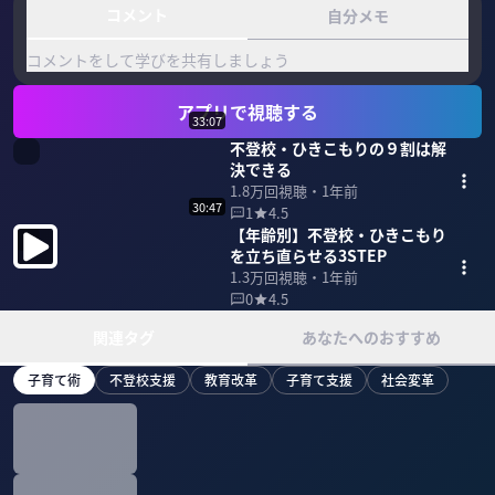
コメント
自分メモ
コメントをして学びを共有しましょう
アプリで視聴する
33:07
不登校・ひきこもりの９割は解
決できる
1.8万
回視聴・
1年前
30:47
1
4.5
【年齢別】不登校・ひきこもり
を立ち直らせる3STEP
1.3万
回視聴・
1年前
0
4.5
関連タグ
あなたへのおすすめ
子育て術
不登校支援
教育改革
子育て支援
社会変革