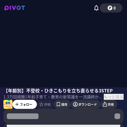
0
りんたろー。（EXIT）
【年齢別】不登校・ひきこもりを立ち直らせる3STEP
高濱正伸
杉浦孝宣
竹内由恵
もっと見る
1.3万
回視聴
1年前
子育て・教育の新常識を一流講師から学ぶ。不登校・ひきこもりの対処法を小学生、中高生別に解説。 ＜ゲスト＞ 高濱正伸／花まる学習会代表 1993年「花まる学習会」を設立、会員数は23年目で20,000人を超す。 花まる学習会代表、NPO法人子育て応援隊むぎぐみ理事長。算数オリンピック作問委員。日本棋院顧問。武蔵野美術大学客員教授。環太平洋大学（IPU）特任教授。 杉浦孝宣／一般社団法人不登校・引きこもり予防協会 カリフォルニア州立大学ロングビーチ校卒業後、不登校や高校中退、ひきこもりの支援活動を37年以上行っている。
フォロー
評価
保存
ダウンロード
共有