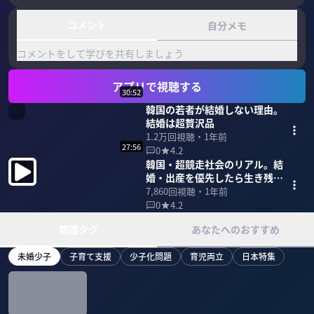
コメント
自分メモ
コメントをして学びを共有しましょう
アプリで視聴する
30:52
韓国の若者が結婚しない理由。
結婚は超贅沢品
1.2万
回視聴・
1年前
27:56
0
4.2
韓国・超競走社会のリアル。結
婚・出産を優先したら生き残れ
ない
7,860
回視聴・
1年前
0
4.2
関連タグ
あなたへのおすすめ
未婚少子
子育て支援
少子化問題
育児両立
日本特集