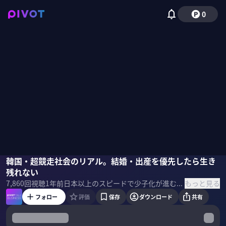
0
金明中
韓国・超競走社会のリアル。結婚・出産を優先したら生き
佐々木紀彦
残れない
もっと見る
7,860
回視聴
1年前
日本以上のスピードで少子化が進む韓国。なぜ少子化が止まらないのか？少子化対策のため国や企業はどんな施策を打ち出しているのか？韓国・超少子化のリアルを、ニッセイ基礎研究所・上席研究員で亜細亜大学特任准教授の金 明中氏に解説してもらった。 ＜ゲスト＞ 金 明中｜ニッセイ基礎研究所 1970年韓国仁川生まれ。慶應義塾大学大学院博士課程修了。労働政策研究研修機構、日本経済研究センターを経て、2008年9月ニッセイ基礎研究所へ、2023年7月から現職
フォロー
評価
保存
ダウンロード
共有