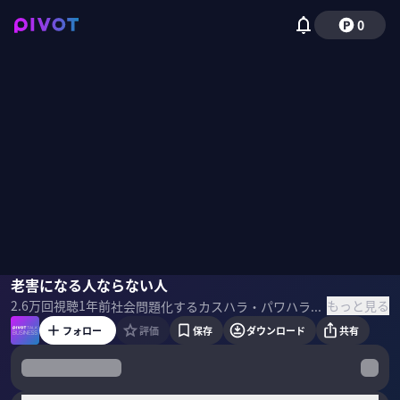
0
加藤俊徳
老害になる人ならない人
野嶋紗己子
もっと見る
2.6万
回視聴
1年前
社会問題化するカスハラ・パワハラ。その背景には日本の「右脳老害社会」が関係していると、脳内科医の加藤俊徳氏は述べる。「老害」になってしまう人はどんな人なのか？ならないためには？ ＜ゲスト＞ 加藤俊徳｜脳内科医・医学博士 加藤プラチナクリニック院長。「脳の学校」代表。昭和大学客員教授。発達脳科学・MRI画像診断の専門家。脳番地トレーニングの提唱者。1995年から6年間、米ミネソタ大学でアルツハイマー病やMRI画像の研究に従事 ▼参考書籍 加藤俊徳『老害脳 最新の脳科学でわかった「老害」になる人 ならない人』
フォロー
評価
保存
ダウンロード
共有