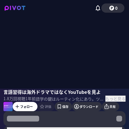
0
KazuLanguages
言語習得は海外ドラマではなくYouTubeを見よ
野嶋紗己子
もっと見る
1.8万
回視聴
1年前
語学の鍵はルーティン化にあり。ツールを使いこなせば、忙しくても英語が話せるようになる。言語学習系YouTuberのKazu Languagesさんに、英語学習のHow toを聞いた。 ＜ゲスト＞ Kazu Languages｜動画クリエイター スペインの音楽に関心を抱いたことをきっかけとして、独学で外国語学習を開始。以降、6年間で14カ国語を学習中(スペイン語、英語、フランス語、アラビア語、インドネシア 語、ロシア語、ポルトガル語、ドイツ語、トルコ語、中国語、タイ語、韓国語、ポーランド語、オランダ語)。 外国語学習の楽しさを発信するため、 2022年に本格的に「Kazu Languages」というチャンネル名でYouTuberとしての活動を開始。YouTube、TikTok、Instagram、Facebook、Bilibiliの総フォロワー数は現在、のべ350万人となっている。 ▼参考書籍 Kazu Languages『ゼロから12ヵ国語マスターした私の最強の外国語習得法』
フォロー
評価
保存
ダウンロード
共有