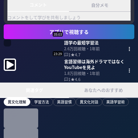
コメント
自分メモ
コメントをして学びを共有しましょう
アプリで視聴する
35:03
語学の最短学習法
2.6万
回視聴・
1年前
23:29
1
4.7
言語習得は海外ドラマではなく
YouTubeを見よ
1.8万
回視聴・
1年前
1
4.6
関連タグ
あなたへのおすすめ
異文化理解
学習方法
英語習慣
異文化対話
英語学習術