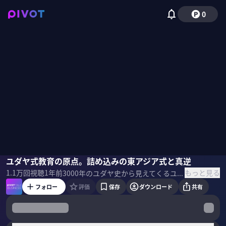
0
鶴見太郎
ユダヤ式教育の原点。詰め込みの東アジア式と真逆
佐々木紀彦
もっと見る
1.1万
回視聴
1年前
3000年のユダヤ史から見えてくるユダヤ人の原点や特徴とは何か？なぜ金融や・芸術に長けているのか？世界での影響力が強いのか？『ユダヤ人の歴史』の著者で、東京大学教授の鶴見太郎氏に聞いた。 ＜ゲスト＞ 鶴見 太郎｜東京大学准教授 東京大学大学院総合文化研究科博士課程修了。日本学術振興会特別研究員、エルサレム・ヘブライ大学大学客員研究員、ニューヨーク大学大学客員研究員、埼玉大学准教授などを経て、現職。 ＜参考書籍＞ 『ユダヤ人の歴史』 ※このリンクはAmazonアソシエイトリンクを使用しています
フォロー
評価
保存
ダウンロード
共有