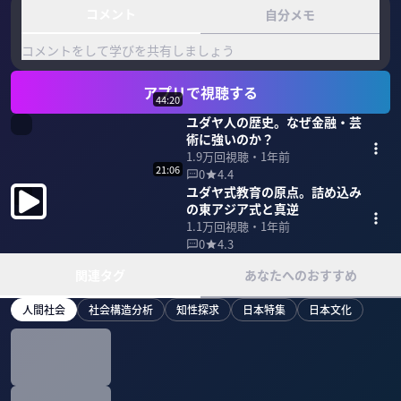
コメント
自分メモ
コメントをして学びを共有しましょう
アプリで視聴する
44:20
ユダヤ人の歴史。なぜ金融・芸
術に強いのか？
1.9万
回視聴・
1年前
21:06
0
4.4
ユダヤ式教育の原点。詰め込み
の東アジア式と真逆
1.1万
回視聴・
1年前
0
4.3
関連タグ
あなたへのおすすめ
人間社会
社会構造分析
知性探求
日本特集
日本文化