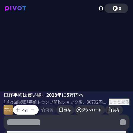
0
窪田真之
日経平均は買い場。2028年に5万円へ
佐々木紀彦
もっと見る
1.4万
回視聴
1年前
トランプ関税ショック後、30792円に急落した後、価格を戻している日経平均株価。すでに底打ちしたのか？中期的には上昇が見込めるのか？楽天証券チーフ・ストラテジストの窪田真之氏に聞いた。 ＜ゲスト＞ 窪田真之｜楽天証券経済研究所 所長 兼 チーフ・ストラテジスト 慶應義塾大学経済学部を卒業後、住友銀行に入行。その後、住銀バンカース投資顧問、大和住銀投信投資顧問にて、日本株のファンドマネージャーとして25年間運用を担当。2014年より楽天証券経済研究所チーフ・ストラテジスト。2015年より所長を兼務。 ＜関連書籍＞ 『株トレ ファンダメンタルズ編』
フォロー
評価
保存
ダウンロード
共有