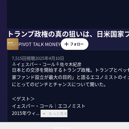
トランプ政権の真の狙いは、日米国家
PIVOT TALK MONEY
フォロー
7,515
回視聴
2025年4月10日
イェスパー・コール
佐々木紀彦
日本との交渉を開始するトランプ政権。トランプとベッ
家ファンド設立が最大の目的」と語るエコノミストのイ
にとってのピンチとチャンスについて聞いた。

＜ゲスト＞ 

イェスパー・コール｜エコノミスト

2015年ウィ...
もっと見る