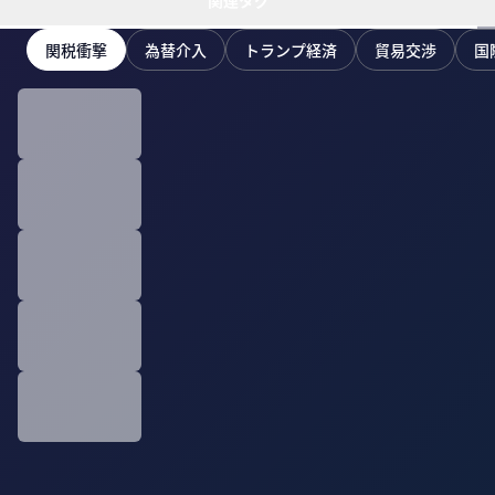
関連タグ
関税衝撃
為替介入
トランプ経済
貿易交渉
国