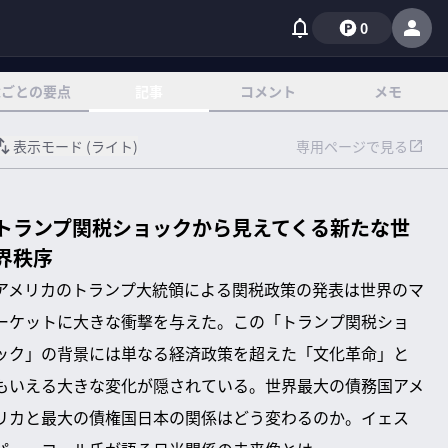
0
章ごとの要点
記事
コメント
メモ
表示モード (
ライト
)
専用ページで見る
トランプ関税ショックから見えてくる新たな世
界秩序
アメリカのトランプ大統領による関税政策の発表は世界のマ
ーケットに大きな衝撃を与えた。この「トランプ関税ショ
ック」の背景には単なる経済政策を超えた「文化革命」と
もいえる大きな変化が隠されている。世界最大の債務国アメ
リカと最大の債権国日本の関係はどう変わるのか。イェス