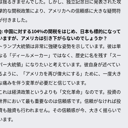
は揺るぎませんでした。しかし、独立記念日に発表された攻
撃的な関税政策により、アメリカへの信頼感に大きな疑問符
が付きました。
Q: 中国に対する104%の関税をはじめ、日本も標的になって
いますが、アメリカは引き下がらないのでしょうか？
トランプ大統領は非常に強硬な姿勢を示しています。彼は単
なる「ディールメーカー」ではなく、歴史に名を残す「スー
パー大統領」になりたいと考えています。彼自身が述べてい
るように、「アメリカを再び偉大にする」ために、一度大き
な痛みを伴う変革が必要だと信じています。
これは経済政策というよりも「文化革命」なのです。投資の
世界において最も重要なのは信頼感です。信頼がなければ投
資も融資も行われません。その信頼感が今、大きく揺らいで
います。