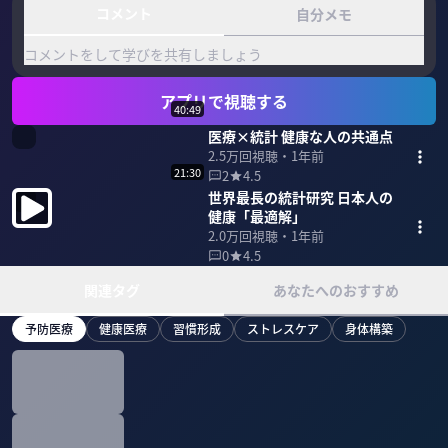
コメント
自分メモ
コメントをして学びを共有しましょう
アプリで視聴する
40:49
医療×統計 健康な人の共通点
2.5万
回視聴・
1年前
21:30
2
4.5
世界最長の統計研究 日本人の
健康「最適解」
2.0万
回視聴・
1年前
0
4.5
関連タグ
あなたへのおすすめ
予防医療
健康医療
習慣形成
ストレスケア
身体構築