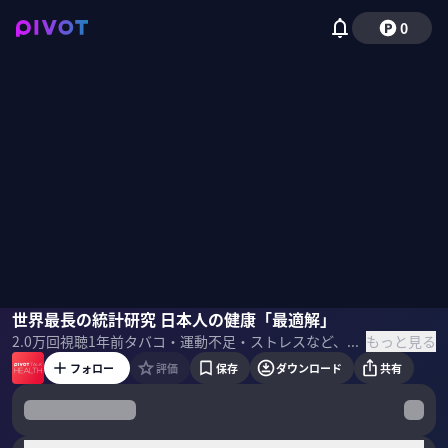
0
大平哲也
世界最長の統計研究 日本人の健康「最適解」
野嶋紗己子
もっと見る
2.0万
回視聴
1年前
タバコ・運動不足・ストレスなど、健康の脅威は身の回りにあふれている。健康寿命を伸ばす上での「正解」は何なのか？疫学のエキスパート・大平哲也氏に健康のための習慣を聞いた。
フォロー
評価
保存
ダウンロード
共有