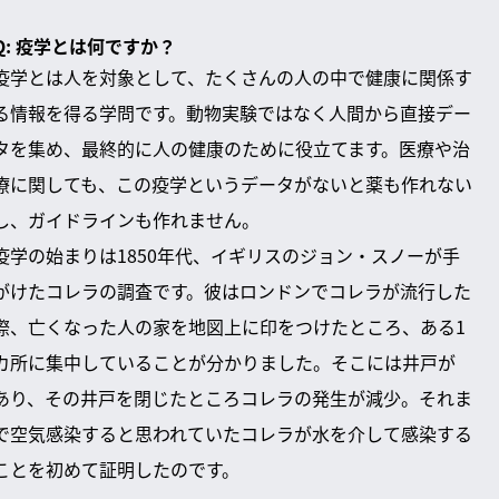
Q: 疫学とは何ですか？
疫学とは人を対象として、たくさんの人の中で健康に関係す
る情報を得る学問です。動物実験ではなく人間から直接デー
タを集め、最終的に人の健康のために役立てます。医療や治
療に関しても、この疫学というデータがないと薬も作れない
し、ガイドラインも作れません。
疫学の始まりは1850年代、イギリスのジョン・スノーが手
がけたコレラの調査です。彼はロンドンでコレラが流行した
際、亡くなった人の家を地図上に印をつけたところ、ある1
カ所に集中していることが分かりました。そこには井戸が
あり、その井戸を閉じたところコレラの発生が減少。それま
で空気感染すると思われていたコレラが水を介して感染する
ことを初めて証明したのです。