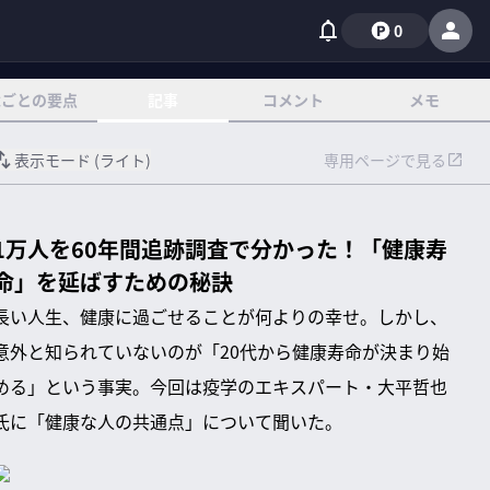
0
章ごとの要点
記事
コメント
メモ
表示モード (
ライト
)
専用ページで見る
1万人を60年間追跡調査で分かった！「健康寿
命」を延ばすための秘訣
長い人生、健康に過ごせることが何よりの幸せ。しかし、
意外と知られていないのが「20代から健康寿命が決まり始
める」という事実。今回は疫学のエキスパート・大平哲也
氏に「健康な人の共通点」について聞いた。