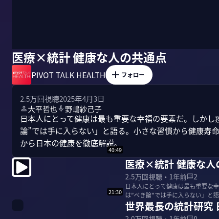
医療×統計 健康な人の共通点
PIVOT TALK HEALTH
フォロー
2.5万
回視聴
2025年4月3日
大平哲也
野嶋紗己子
日本人にとって健康は最も重要な幸福の要素だ。しかし
論”では手に入らない」と語る。小さな習慣から健康寿命
から日本の健康を徹底解説。
40:49
医療×統計 健康な人
2.5万
回視聴・
1年前
2
日本人にとって健康は最も重要な幸
21:30
は”べき論”では手に入らない」と
世界最長の統計研究
0年分のデータから...
2.0万
回視聴・
1年前
0