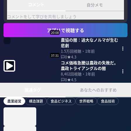
コメント
自分メモ
コメントをして学びを共有しましょう
アプリで視聴する
20:08
農協の闇：過大なノルマが生む
悲劇
1.5万
回視聴・
1年前
37:31
0
4.3
コメ価格急騰は農政の失敗だ。
農政トライアングルの闇
8,402
回視聴・
1年前
0
4.5
関連タグ
あなたへのおすすめ
農業経営
構造課題
食品ビジネス
世界戦略
食品技術