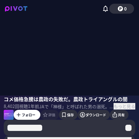
0
窪田新之助
コメ価格急騰は農政の失敗だ。農政トライアングルの闇
佐々木紀彦
もっと見る
8,402
回視聴
1年前
JAで「神様」と呼ばれた男の溺死。対馬JAで起きた悲劇を描いたノンフィクション『対馬の海に沈む』が話題だ。取材を通して見えてきた「農協の闇」とは何か？日本の農業に今、何が起きているのか？作者の窪田新之助氏に聞いた。 ＜ゲスト＞ 窪田新之助｜ノンフィクション作家 1978年福岡生まれ。明治大学文学部卒業。2004年JAグループの日本農業新聞に入社。国内外で農政や農業生産の現場を取材し、12年より独立。著書に『データ農業が日本を救う』『農協の闇』など。 ＜参考書籍＞ 『対馬の海に沈む』 ※このリンクはAmazonアソシエイトリンクを使用しています
フォロー
評価
保存
ダウンロード
共有