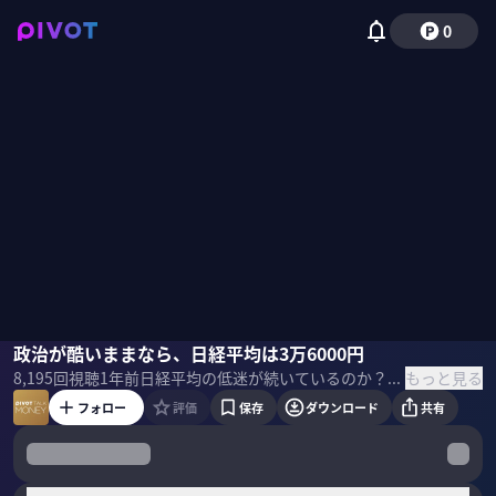
0
広木隆
政治が酷いままなら、日経平均は3万6000円
佐々木紀彦
もっと見る
8,195
回視聴
1年前
日経平均の低迷が続いているのか？「政治が酷すぎる」と語るマネックス証券の広木隆チーフ・ストラテジストに、日経平均が4万円を回復するための条件を聞いた。 ＜ゲスト＞ 広木隆｜マネックス証券 チーフ・ストラテジスト 上智大学外国語学部卒。神戸大学大学院・経済学研究科博士後期課程修了。博士（経済学）。社会構想大学院大学教授。国内銀行系投資顧問、外資系運用会社、ヘッジファンドをはじめさまざまな運用機関でファンドマネージャー等を歴任。2010年より現職。 ＜目次＞
フォロー
評価
保存
ダウンロード
共有