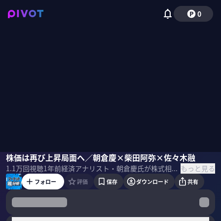
0
佐々木融
株価は再び上昇局面へ／朝倉慶×柴田阿弥×佐々木融
朝倉慶
柴田阿弥
もっと見る
1.1万
回視聴
1年前
経済アナリスト・朝倉慶氏が株式相場解説を行う、「マーケット超分析」。日米ともに株価が下がった局面だが、朝倉氏は今後再び上昇に転じると話す。
フォロー
評価
保存
ダウンロード
共有