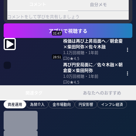
コメント
自分メモ
コメントをして学びを共有しましょう
アプリで視聴する
31:47
株価は再び上昇局面へ／朝倉慶
×柴田阿弥×佐々木融
1.1万
回視聴・
1年前
28:51
0
4.5
再び円安局面に／佐々木融×朝
倉慶×柴田阿弥
1.0万
回視聴・
1年前
0
4.5
関連タグ
あなたへのおすすめ
資産運用
為替介入
金市場動向
円安影響
インフレ経済