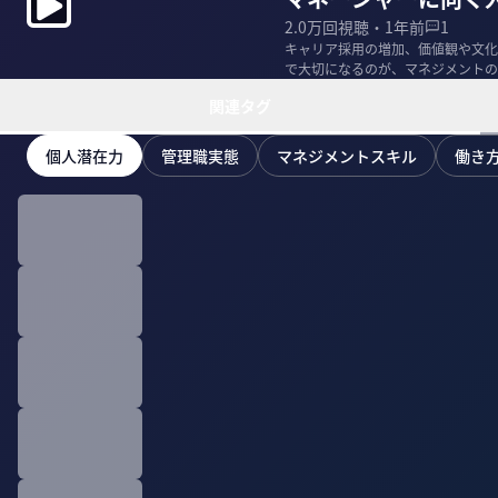
2.0万
回視聴・
1年前
1
キャリア採用の増加、価値観や文化
で大切になるのが、マネジメントの
を、EVeMの長...
関連タグ
個人潜在力
管理職実態
マネジメントスキル
働き