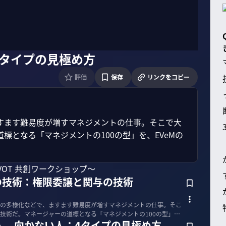
4タイプの見極め方
評価
保存
リンクをコピー
すます難易度が増すマネジメントの仕事。そこで大
標となる「マネジメントの100の型」を、EVeMの
IVOT 共創ワークショップ〜
の技術：権限委譲と関与の技術
の多様化などで、ますます難易度が増すマネジメントの仕事。そこ
技術だ。マネージャーの道標となる「マネジメントの100の型」
人、向かない人：4タイプの見極め方