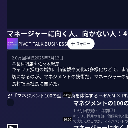
マネージャーに向く人、向かない人：
PIVOT TALK BUSINESS
フォロー
2.0万
回視聴
2025年3月12日
長村禎庸
佐々木紀彦
キャリア採用の増加、価値観や文化の多様化などで、ま
切になるのが、マネジメントの技術だ。マネージャーの道
長村禎庸社長に聞いた。
「マネジメント100の型」技術を体得する 〜EVeM × P
33:35
マネジメントの100
1.9万
回視聴・
1年前
1
キャリア採用の増加、価値観や文化
16:50
で大切になるのが、マネジメントの
マネージャーに向く
を、EVeMの長...