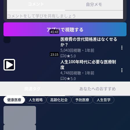
コメント
自分メモ
コメントをして学びを共有しましょう
アプリで視聴する
41:43
医療費の世代間格差はなくせる
か？
5,043
回視聴・
1年前
23:15
0
5.0
人生100年時代に必要な医療制
度
4,748
回視聴・
1年前
0
5.0
関連タグ
あなたへのおすすめ
健康医療
人生戦略
高齢化社会
予防医療
人生哲学