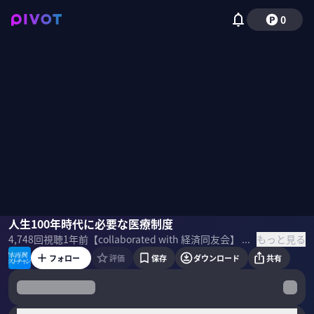
0
中室牧子
人生100年時代に必要な医療制度
武藤真祐
水野篤
野嶋紗己子
もっと見る
4,748
回視聴
1年前
【collaborated with 経済同友会】 日本再興ラストチャンス。日本が失われた30年を経て、これからどのように経済を再興するべきなのか。経営者と有識者と対談を通じて、日本再興に向けた具体的なアクションプランを発信していく。 【Sponsored】
フォロー
評価
保存
ダウンロード
共有