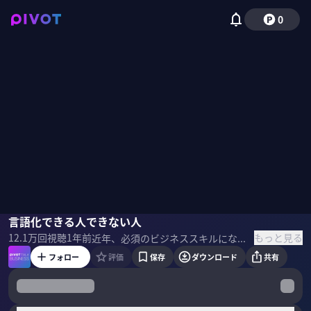
0
木暮太一
言語化できる人できない人
野嶋紗己子
もっと見る
12.1万
回視聴
1年前
近年、必須のビジネススキルになりつつある言語化。しかし、どうすればできるようになるのか？言語化コンサルタントの木暮太一氏が、リーダーのための言語化を徹底解説。 ＜ゲスト＞ 木暮太一｜言語化コンサルタント・教育コミュニケーション協会代表 著作累計65冊、累計190万部突破。企業のリーダーに向けた言語化プログラム研修。経営者向けのビジネス言語化コンサルティング実績は、年間200件以上、累計3000件を超える。 ＜参考書籍＞ 木暮太一『リーダーの言語化 「あいまいな思考」を「伝わる言葉」にする方法』
フォロー
評価
保存
ダウンロード
共有