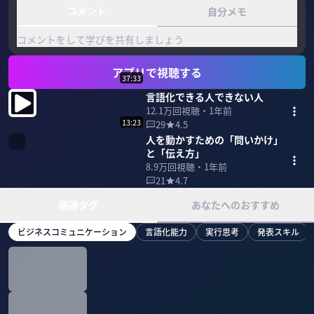
コメント
自分メモ
コメントをして学びを共有しましょう
アプリで視聴する
37:33
言語化できる人できない人
12.1万
回視聴・
1年前
13:23
29
4.5
人を動かすための「問いかけ」
と「伝え方」
8.9万
回視聴・
1年前
21
4.7
関連タグ
あなたへのおすすめ
ビジネスコミュニケーション
言語化能力
実行思考
発表スキル