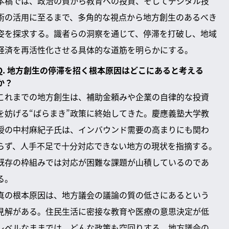
本稿では、政治の質から教育への投資、そしてデジタル技
術の活用に至るまで、多角的な視点から地方創生のあるべき
姿を探求する。識者らの洞察を通じて、停滞を打破し、地域
経済を再活性化させる具体的な道筋を明らかにする。
Q. 地方創生の停滞を招く根本原因はどこにあると考える
か？
これまでの地方創生は、補助金頼みや企業の自律的な投資
を妨げる“ばらまき”政策に終始してきた。慶應義塾大学教
授の中村麻紀子氏は、インバウンド需要の高まりにも関わ
らず、人手不足で十分対応できない地方の現状を指摘する。
既存の枠組みでは対応が困難な課題が山積しているのであ
る。
真の根本原因は、地方議会の議論の質の低さにあるという
見解がある。住民生活に密接な教育や医療の意思決定が低
レベルなままでは、どんな政策も空回りする。地方議会の