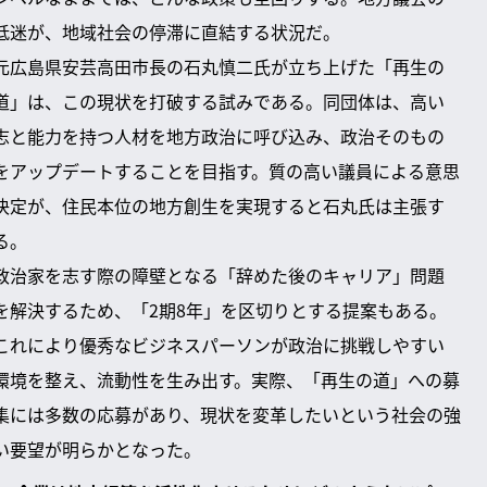
低迷が、地域社会の停滞に直結する状況だ。
元広島県安芸高田市長の石丸慎二氏が立ち上げた「再生の
道」は、この現状を打破する試みである。同団体は、高い
志と能力を持つ人材を地方政治に呼び込み、政治そのもの
をアップデートすることを目指す。質の高い議員による意思
決定が、住民本位の地方創生を実現すると石丸氏は主張す
る。
政治家を志す際の障壁となる「辞めた後のキャリア」問題
を解決するため、「2期8年」を区切りとする提案もある。
これにより優秀なビジネスパーソンが政治に挑戦しやすい
環境を整え、流動性を生み出す。実際、「再生の道」への募
集には多数の応募があり、現状を変革したいという社会の強
い要望が明らかとなった。