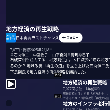
地方経済の再生戦略
日本再興ラストチャンス
フォロー
7,077
回視聴
2025年2月8日
石丸伸二
中室牧子
山下良則
野嶋紗己子
｜
｜
石破首相も注力する「地方創生」。人口減少が進む地方
るのか？ 地域政党「再生の道」を立ち上げた石丸伸二
下良則氏で地方経済の再生戦略を議論した。
25:31
地方経済の再生戦略
7,077
回視聴・
1年前
0
石破首相も注力する「地方創生」。
26:19
できるのか？ 地域政党「再生の道
地方のインフラ老朽
ー会長の山下良則...
5,526
回視聴・
1年前
0