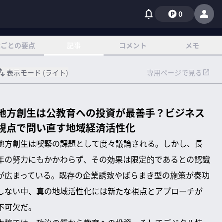
0
章ごとの要点
記事
コメント
メモ
表示モード (
ライト
)
専用ページで見る
地方創生は公教育への投資が最善手？ビジネス
視点で問い直す地域経済活性化
地方創生は喫緊の課題として度々議論される。しかし、長
年の努力にもかかわらず、その効果は限定的であるとの認識
が広まっている。既存の企業誘致やばらまき型の施策が奏功
しない中、真の地域活性化には新たな視点とアプローチが
不可欠だ。