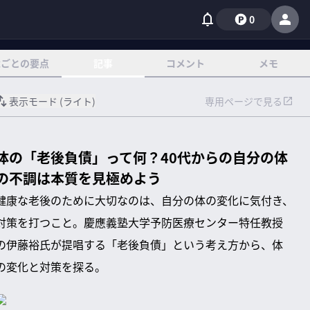
0
章ごとの要点
記事
コメント
メモ
表示モード (
ライト
)
専用ページで見る
体の「老後負債」って何？40代からの自分の体
の不調は本質を見極めよう
健康な老後のために大切なのは、自分の体の変化に気付き、
対策を打つこと。慶應義塾大学予防医療センター特任教授
の伊藤裕氏が提唱する「老後負債」という考え方から、体
の変化と対策を探る。