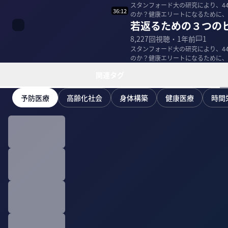
スタンフォード大の研究により、4
36:12
のか？健康エリートになるために、
若返るための３つの
裕・慶應義...
8,227
回視聴・
1年前
1
スタンフォード大の研究により、4
のか？健康エリートになるために、
裕・慶應義...
関連タグ
予防医療
高齢化社会
身体構築
健康医療
時間