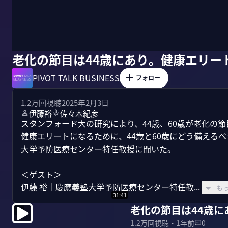
老化の節目は44歳にあり。健康エリー
PIVOT TALK BUSINESS
フォロー
1.2万
回視聴
2025年2月3日
伊藤裕
佐々木紀彦
スタンフォード大の研究により、44歳、60歳が老化の
健康エリートになるために、44歳と60歳にどう備える
大学予防医療センター特任教授に聞いた。

＜ゲスト＞

伊藤 裕｜慶應義塾大学予防医療センター特任教...
も
31:41
老化の節目は44歳
1.2万
回視聴・
1年前
0