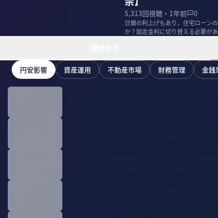
崇】
5,313
回視聴・
1年前
0
日銀の利上げもあり、住宅ローンの
か？固定金利に切り替える必要があ
研代表と、住宅アナ...
関連タグ
円安影響
資産運用
不動産市場
財務管理
金銭