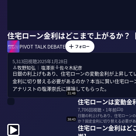
住宅ローン金利はどこまで上がるか？【牧
PIVOT TALK DEBATE
フォロー
5,313
回視聴
2025年1月28日
牧野知弘
塩澤崇
佐々木紀彦
｜
日銀の利上げもあり、住宅ローンの変動金利が上昇して
金利に切り替える必要があるのか？本当に賢い住宅ロー
アナリストの塩澤崇氏に議論してもらった。
31:48
住宅ローンは変動金利
7,706
回視聴・
1年前
0
日銀の利上げもあり、住宅ローンの
38:43
か？固定金利に切り替える必要があ
住宅ローン金利はどこ
研代表と、住宅アナ...