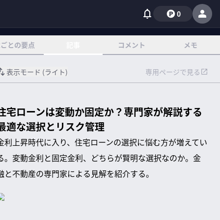
0
章ごとの要点
記事
コメント
メモ
表示モード (
ライト
)
専用ページで見る
住宅ローンは変動か固定か？専門家が解説する
最適な選択とリスク管理
金利上昇時代に入り、住宅ローンの選択に悩む方が増えてい
る。変動金利と固定金利、どちらが賢明な選択なのか。金
融と不動産の専門家による見解を紹介する。