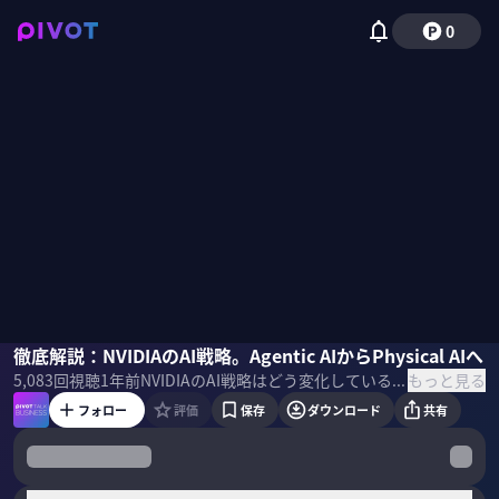
0
大野峻典
徹底解説：NVIDIAのAI戦略。Agentic AIからPhysical AIへ
佐々木紀彦
もっと見る
5,083
回視聴
1年前
NVIDIAのAI戦略はどう変化しているのか？Agentic AIからPhysical AIへの進化とは具体的に何を意味するのか？生成AIのプロであるAlgomaticの大野峻典CEOに解説してもらった。 ＜ゲスト＞ 大野峻典｜Algomatic CEO 2017年東京大学工学部卒。卒業後は4年時から所属していた松尾研究室でリサーチエンジニアとしてプロジェクトに従事。その後、Indeedでソフトウェア開発に携わり、2018年Algoage創業。2020年DMMグループへジョイン。2023年Algomatic創業。 ＜目次＞
フォロー
評価
保存
ダウンロード
共有