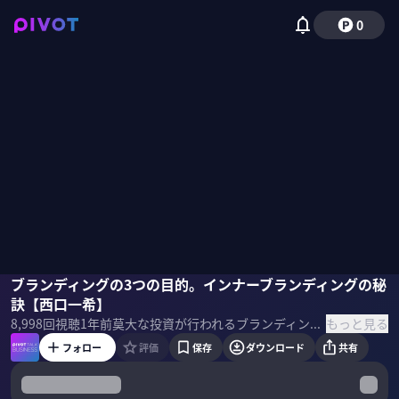
0
西口一希
ブランディングの3つの目的。インナーブランディングの秘
佐々木紀彦
訣【西口一希】
もっと見る
8,998
回視聴
1年前
莫大な投資が行われるブランディング。しかし、その定義は曖昧で、効果が出ない投資も多い。ブランディングの誤解とは何か？ブランディングの目的をどう定義すればいいのか？Strategy Partners代表の西口一希氏に聞いた。
フォロー
評価
保存
ダウンロード
共有