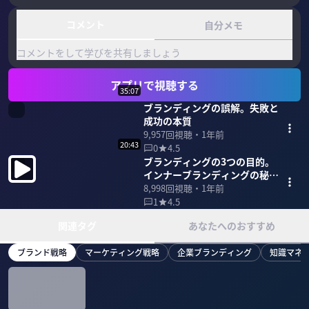
コメント
自分メモ
コメントをして学びを共有しましょう
アプリで視聴する
35:07
ブランディングの誤解。失敗と
成功の本質
9,957
回視聴・
1年前
20:43
0
4.5
ブランディングの3つの目的。
インナーブランディングの秘訣
【西口一希】
8,998
回視聴・
1年前
1
4.5
関連タグ
あなたへのおすすめ
ブランド戦略
マーケティング戦略
企業ブランディング
知識マネ