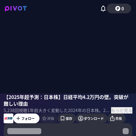
0
糸島孝俊
【2025年超予測：日本株】日経平均4.2万円の壁。突破が
佐々木紀彦
難しい理由
もっと見る
5,238
回視聴
1年前
大きく変動した2024年の日本株。2025年は日経平均4.2万円の最高値を更新できるのか？最高値更新の条件は何か？個別株とセクターの選択において大事なポイントは何か？ピクテ・ジャパンの糸島孝俊シニアストラテジストに超予測してもらった。
フォロー
評価
保存
ダウンロード
共有