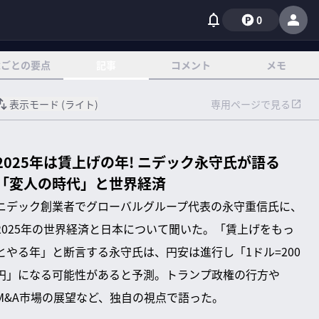
0
章ごとの要点
記事
コメント
メモ
表示モード (
ライト
)
専用ページで見る
2025年は賃上げの年! ニデック永守氏が語る
「変人の時代」と世界経済
ニデック創業者でグローバルグループ代表の永守重信氏に、
2025年の世界経済と日本について聞いた。「賃上げをもっ
とやる年」と断言する永守氏は、円安は進行し「1ドル=200
円」になる可能性があると予測。トランプ政権の行方や
M&A市場の展望など、独自の視点で語った。