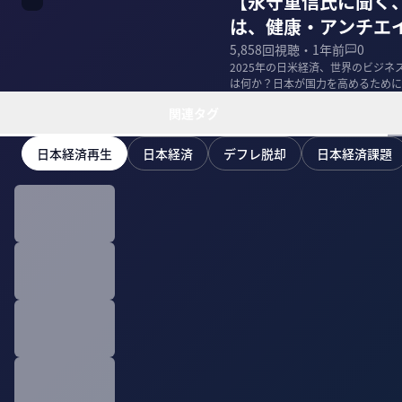
【永守重信氏に聞く、
は、健康・アンチエ
5,858
回視聴・
1年前
0
2025年の日米経済、世界のビジネ
は何か？日本が国力を高めるために
守重信氏に...
関連タグ
日本経済再生
日本経済
デフレ脱却
日本経済課題