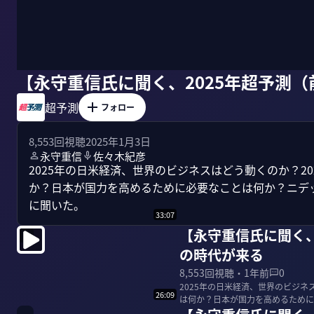
【永守重信氏に聞く、2025年超予測（
超予測
フォロー
8,553
回視聴
2025年1月3日
永守重信
佐々木紀彦
2025年の日米経済、世界のビジネスはどう動くのか？2
か？日本が国力を高めるために必要なことは何か？ニデ
に聞いた。
33:07
【永守重信氏に聞く、
の時代が来る
8,553
回視聴・
1年前
0
2025年の日米経済、世界のビジネ
26:09
は何か？日本が国力を高めるために
守重信氏に...