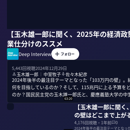
【玉木雄一郎に聞く、2025年の経済
業仕分けのススメ
Deep Interview
フォロー
5,443
回視聴
2024年12月29日
玉木雄一郎
中室牧子
佐々木紀彦
｜
2024年後半の最注目テーマとなった「103万円の壁」
何を目指しているのか？そして、115兆円に上る予算を
のか？国民民主党の玉木雄一郎氏と、慶應義塾大学の中
63:20
【玉木雄一郎に聞く、
の壁はどこまで上が
4,176
回視聴・
1年前
0
2024年後半の最注目テーマとなっ