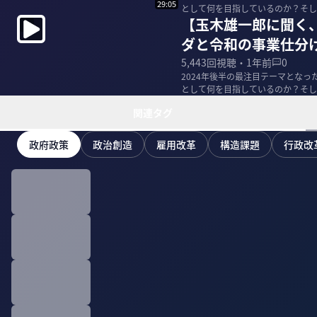
29:05
として何を目指しているのか？そし
【玉木雄一郎に聞く、
はどこにあ...
ダと令和の事業仕分
5,443
回視聴・
1年前
0
2024年後半の最注目テーマとなっ
として何を目指しているのか？そし
はどこにあ...
関連タグ
政府政策
政治創造
雇用改革
構造課題
行政改