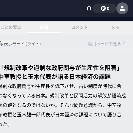
0
章ごとの要点
記事
コメント
メモ
表示モード (
ライト
)
専用ページで見る
「規制改革や過剰な政府関与が生産性を阻害」
中室教授と玉木代表が語る日本経済の課題
過剰な政府関与が生産性を低下させ、古い制度が時代に合
わなくなっている日本。規制改革と民間活力の解放が経済成
長の鍵となるのではないか。そんな問題意識から、中室牧
子教授と玉木雄一郎代表が日本経済の課題について語り合
った。