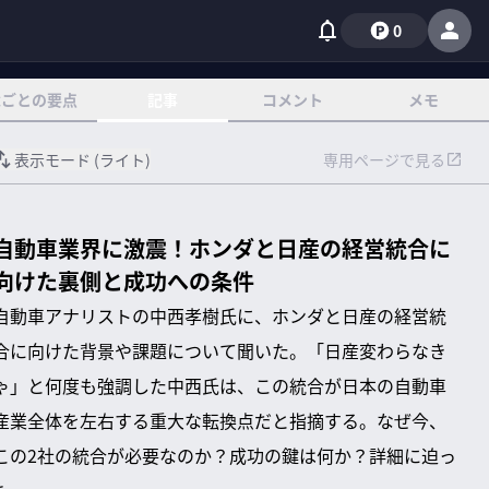
0
章ごとの要点
記事
コメント
メモ
表示モード (
ライト
)
専用ページで見る
自動車業界に激震！ホンダと日産の経営統合に
向けた裏側と成功への条件
自動車アナリストの中西孝樹氏に、ホンダと日産の経営統
合に向けた背景や課題について聞いた。「日産変わらなき
ゃ」と何度も強調した中西氏は、この統合が日本の自動車
産業全体を左右する重大な転換点だと指摘する。なぜ今、
この2社の統合が必要なのか？成功の鍵は何か？詳細に迫っ