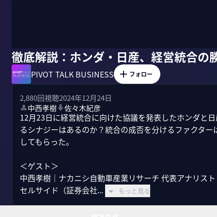
徹底解説：ホンダ・日産、経営統合の
PIVOT TALK BUSINESS
フォロー
2,880
回視聴
2024年12月24日
中西孝樹
佐々木紀彦
12月23日に経営統合に向けた協議を発表したホンダと
るシナジーはあるのか？統合の成否を分けるファクター
してもらった。

＜ゲスト＞

中西孝樹｜ナカニシ自動車産業リサーチ 代表アナリスト

セルサイド（証券会社...
もっと見る