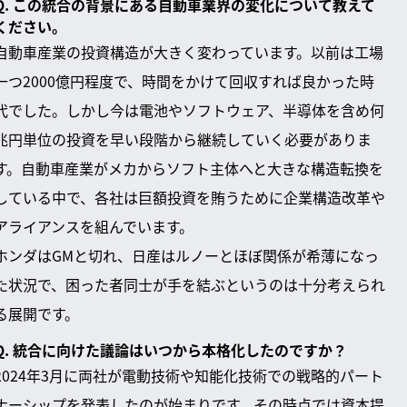
Q. この統合の背景にある自動車業界の変化について教えて
ください。
自動車産業の投資構造が大きく変わっています。以前は工場
一つ2000億円程度で、時間をかけて回収すれば良かった時
代でした。しかし今は電池やソフトウェア、半導体を含め何
兆円単位の投資を早い段階から継続していく必要がありま
す。自動車産業がメカからソフト主体へと大きな構造転換を
している中で、各社は巨額投資を賄うために企業構造改革や
アライアンスを組んでいます。
ホンダはGMと切れ、日産はルノーとほぼ関係が希薄になっ
た状況で、困った者同士が手を結ぶというのは十分考えられ
る展開です。
Q. 統合に向けた議論はいつから本格化したのですか？
2024年3月に両社が電動技術や知能化技術での戦略的パート
ナーシップを発表したのが始まりです。その時点では資本提