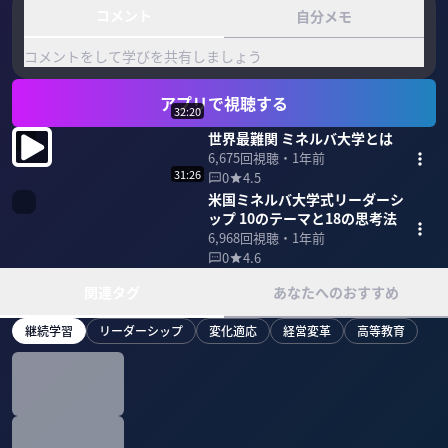
コメント
自分メモ
コメントをして学びを共有しましょう
アプリで視聴する
32:20
世界最難関 ミネルバ大学とは
6,675
回視聴・
1年前
31:26
0
4.5
米国ミネルバ大学式リーダーシ
ップ 10のテーマと18の思考法
6,968
回視聴・
1年前
0
4.6
関連タグ
あなたへのおすすめ
継続学習
リーダーシップ
変化適応
経営変革
高等教育