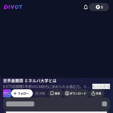
0
黒川公晴
世界最難関 ミネルバ大学とは
野嶋紗己子
もっと見る
6,675
回視聴
1年前
VUCA時代に求められる適応力。ミネルバ大学では組織を適応に導くリーダーを育てている。外交官出身の黒川公晴講師がそのノウハウを解説する。 ＜ゲスト＞ 黒川公晴｜Learner's Learner代表 ミネルバ認定講師 ペンシルバニア大学組織開発学修士。2006年外務省入省。外交官としてワシントンDC、イスラエル/パレスチナに駐在。現在はファシリテーター・コーチとして組織開発を支援。 ＜参考書籍＞ 『ミネルバ式最先端リーダーシップ 不確実な時代に成果を出し続けるリーダーの18の思考習慣』
フォロー
評価
保存
ダウンロード
共有