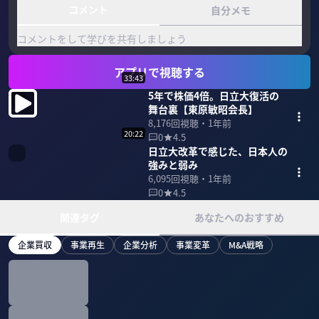
コメント
自分メモ
コメントをして学びを共有しましょう
アプリで視聴する
33:43
5年で株価4倍。日立大復活の
舞台裏【東原敏昭会長】
8,176
回視聴・
1年前
20:22
0
4.5
日立大改革で感じた、日本人の
強みと弱み
6,095
回視聴・
1年前
0
4.5
関連タグ
あなたへのおすすめ
企業買収
事業再生
企業分析
事業変革
M&A戦略