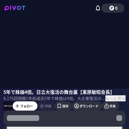
0
東原敏昭
5年で株価4倍。日立大復活の舞台裏【東原敏昭会長】
佐々木紀彦
もっと見る
8,176
回視聴
1年前
過去5年で株価は4倍。大企業復活の象徴と言われる日立製作所。倒産の危機からどう復活し、世界一を狙う企業へと脱皮できたのか？CEO、会長として“日立復活”へと導いた東原敏昭氏に「大企業病の克服」と「成長企業への脱皮」をテーマに話を聞いた。 ＜ゲスト＞ ・東原敏昭｜日立製作所 会長 1977年 日立製作所入社。 日立パワーヨーロッパ社プレジデント、日立プラントテクノロジー社長を経て 2014年 社長兼COO、2016年 社長兼CEO、2021年会長兼CEOに就任。2022年から現職。 ＜目次＞
フォロー
評価
保存
ダウンロード
共有