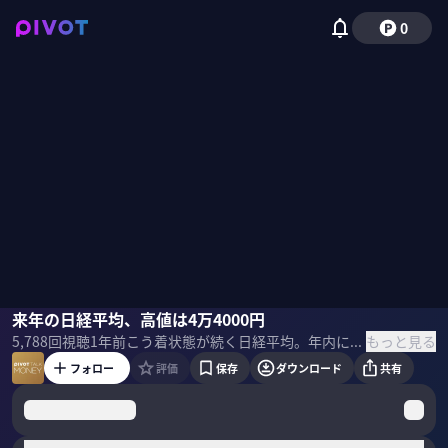
0
広木隆
来年の日経平均、高値は4万4000円
佐々木紀彦
もっと見る
5,788
回視聴
1年前
こう着状態が続く日経平均。年内に4万円を回復するのか？今後の利上げはどの程度影響するか？来年はどこまで伸びる余地があるのか？注目の30銘柄と合わせて、マネックス証券の広木隆チーフ・ストラテジストに聞いた。 ＜ゲスト＞ 広木隆｜マネックス証券 チーフ・ストラテジスト 上智大学外国語学部卒。神戸大学大学院・経済学研究科博士後期課程修了。博士（経済学）。社会構想大学院大学教授。国内銀行系投資顧問、外資系運用会社、ヘッジファンドをはじめさまざまな運用機関でファンドマネージャー等を歴任。2010年より現職。 ＜目次＞
フォロー
評価
保存
ダウンロード
共有