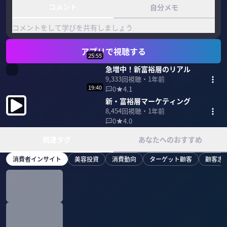
コメント
自分メモ
コメントをして学びを共有しましょう
アプリで視聴する
25:55
急増中！新富裕層のリアル
9,333
回視聴・
1年前
19:40
0
4.1
新・富裕層マーケティング
8,454
回視聴・
1年前
0
4.0
関連タグ
あなたへのおすすめ
消費者インサイト
美容投資
消費動向
ターゲット顧客
顧客志