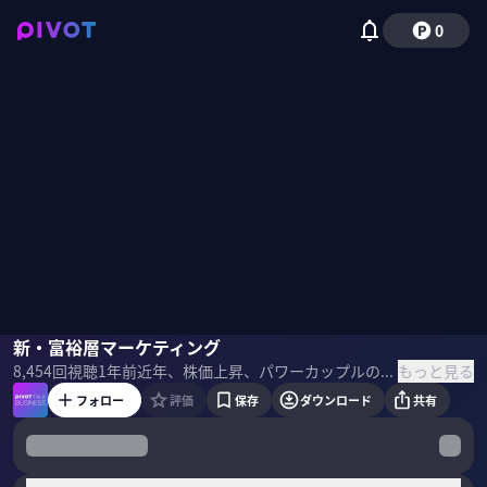
0
三宅大介
新・富裕層マーケティング
佐々木紀彦
もっと見る
8,454
回視聴
1年前
近年、株価上昇、パワーカップルの増加などにより急増している新富裕層。新しい富裕層はどのような人たちなのか？どんな価値観を持っているのか？新富裕層向けマーケティングの示唆を含めて、博報堂富裕層マーケティングラボの三宅大介氏に聞いた。
フォロー
評価
保存
ダウンロード
共有