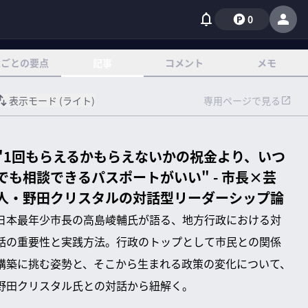
0
章ごとの要点
記事
コメント
メモ
表示モード (
ライト
)
専用ページで見る
"1回もらえるかもらえないかの祝金より、いつ
でも相談できるパスポートがいい" - 市長×芸
人・野田クリスタルの対話型リーダーシップ論
日本最年少市長の高島崚輔氏が語る、地方行政における対
話の重要性と実践方法。行政のトップとして市民との関係
構築に挑む姿勢と、そこから生まれる政策の変化について、
野田クリスタル氏との対話から紐解く。