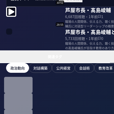
30:51
芦屋市長・髙島崚輔
6,687
回視聴・
1年前
1
職場の人間関係、伝える力、聴く技
28:55
輔氏に対話型リーダーシップの極意を聞いた。 ＜ゲスト＞ 髙島崚輔／兵庫県
芦屋市長・髙島崚輔
学→ハーバ...
5,733
回視聴・
1年前
0
職場の人間関係、伝える力、聴く技
の髙島崚輔氏が目指す教育のあり方とは？ ＜ゲスト＞ 髙島崚輔／兵庫県芦屋市長 
ハーバード...
関連タグ
政治動向
対話構築
公共経営
会話術
教育改革