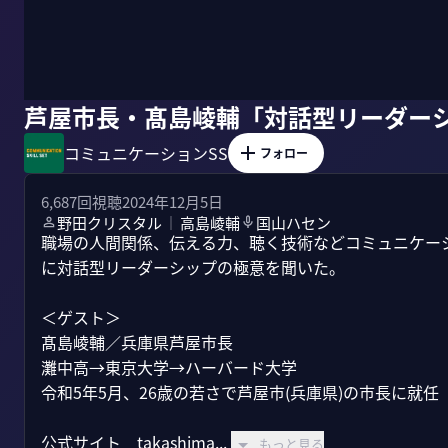
芦屋市長・髙島崚輔「対話型リーダー
コミュニケーションSS
フォロー
6,687
回視聴
2024年12月5日
野田クリスタル
高島崚輔
国山ハセン
｜
職場の人間関係、伝える力、聴く技術などコミュニケー
に対話型リーダーシップの極意を聞いた。

＜ゲスト＞

髙島崚輔／兵庫県芦屋市長

灘中高→東京大学→ハーバード大学

令和5年5月、26歳の若さで芦屋市(兵庫県)の市長に就任

公式サイト　takashima...
もっと見る