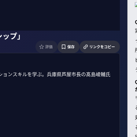
シップ」
評価
保存
リンクをコピー
ションスキルを学ぶ。兵庫県芦屋市長の髙島崚輔氏