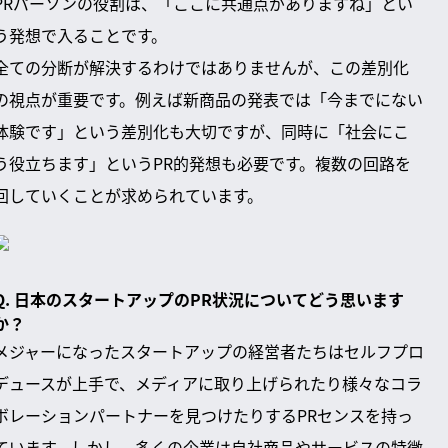
PRパーソンの役割は、「ここに共通点がありますね」とい
う発想で入ることです。
全ての分断が解決するわけではありませんが、この差別化
の視点が重要です。例えば新商品の発表では「今までにない
体験です」という差別化も大切ですが、同時に「社会にこ
う役立ちます」というPR的発想も必要です。複数の回路を
回していくことが求められています。
Q. 日本のスタートアップのPR状況についてどう思います
か？
メジャーになったスタートアップの経営者たちはセルフプロ
デュースが上手で、メディアに取り上げられたり様々なコラ
ボレーションパートナーを見つけたりするPRセンスを持っ
ています。しかし、多くの企業は自社商品やサービスの特徴