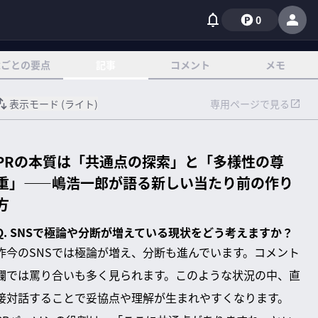
0
章ごとの要点
記事
コメント
メモ
表示モード (
ライト
)
専用ページで見る
PRの本質は「共通点の探索」と「多様性の尊
重」——嶋浩一郎が語る新しい当たり前の作り
方
Q. SNSで極論や分断が増えている現状をどう考えますか？
昨今のSNSでは極論が増え、分断も進んでいます。コメント
欄では罵り合いも多く見られます。このような状況の中、直
接対話することで妥協点や理解が生まれやすくなります。