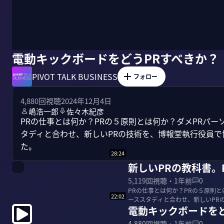
電動キックボードをどうPRすべきか？
PIVOT TALK BUSINESS
フォロー
4,880
回視聴
2024年12月4日
嶋浩一郎
佐々木紀彦
PRの仕事とは何か？PRの５原則とは何か？ダメPRパー
タディと合わせ、新しいPRの技術を、博報堂執行役員
た。
28:24
新しいPRの教科書。
5,119
回視聴・
1年前
0
PRの仕事とは何か？PRの５原則
22:02
ーススタディと合わせ、新しいPR
電動キックボードを
ってもらった...
4,880
回視聴・
1年前
0