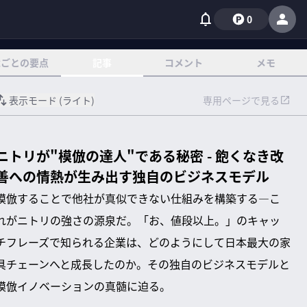
0
章ごとの要点
記事
コメント
メモ
表示モード (
ライト
)
専用ページで見る
ニトリが"模倣の達人"である秘密 - 飽くなき改
善への情熱が生み出す独自のビジネスモデル
模倣することで他社が真似できない仕組みを構築する—こ
れがニトリの強さの源泉だ。「お、値段以上。」のキャッ
チフレーズで知られる企業は、どのようにして日本最大の家
具チェーンへと成長したのか。その独自のビジネスモデルと
模倣イノベーションの真髄に迫る。