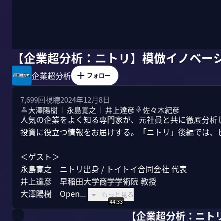
【企業超分析：ニトリ】模倣イノベー
企業超分析
フォロー
7,699
回視聴
2024年12月8日
大澤陽樹
永島寛之
井上達彦
佐々木紀彦
｜
｜
人気の企業をよく知る専門家が、元社員と共に徹底分析
投資に役立つ情報をお届けする。「ニトリ」後編では、ビ
＜ゲスト＞

永島寛之　ニトリ出身 / トイトイ合同会社 代表

井上達彦　早稲田大学商学学術院 教授

大澤陽樹　Open...
もっと見る
44:33
【企業超分析：ニトリ