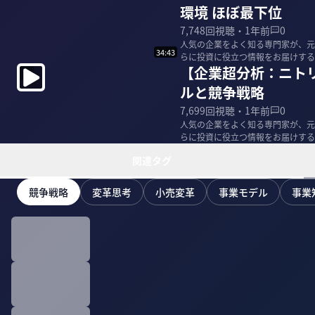
環境 ほぼ最下位
7,748
回視聴・
1年前
0
人気の企業をよく知る専門家が、元
34:43
らに投資に役立つ情報をお届けする。今回
【企業超分析：ニト
寛之 ニトリ...
ルと競争戦略
7,699
回視聴・
1年前
0
人気の企業をよく知る専門家が、元
らに投資に役立つ情報をお届けする。
スト＞ 永島寛...
関連タグ
競争戦略
変革思考
小売変革
事業モデル
事業