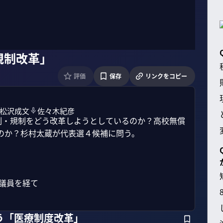
規制改革」
評価
保存
リンクをコピー
松沢成文
佐々木紀彦
制・規制をどう改革しようとしているのか？高校無償
か？杉村太蔵が代表選４候補に問う。

議員を経て

う「医療制度改革」