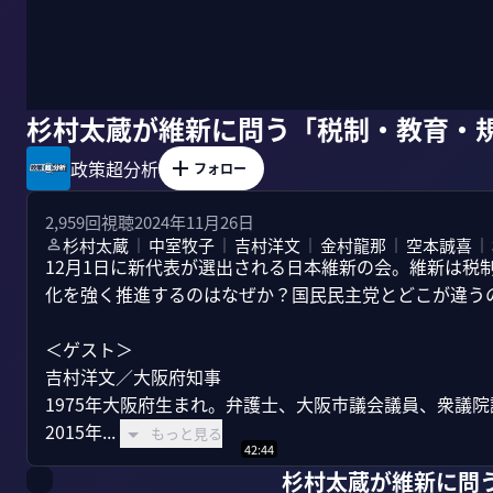
杉村太蔵が維新に問う「税制・教育・
政策超分析
フォロー
2,959
回視聴
2024年11月26日
杉村太蔵
中室牧子
吉村洋文
金村龍那
空本誠喜
｜
｜
｜
｜
｜
12月1日に新代表が選出される日本維新の会。維新は税
化を強く推進するのはなぜか？国民民主党とどこが違うの
＜ゲスト＞

吉村洋文／大阪府知事

1975年大阪府生まれ。弁護士、大阪市議会議員、衆議院
2015年...
もっと見る
42:44
杉村太蔵が維新に問