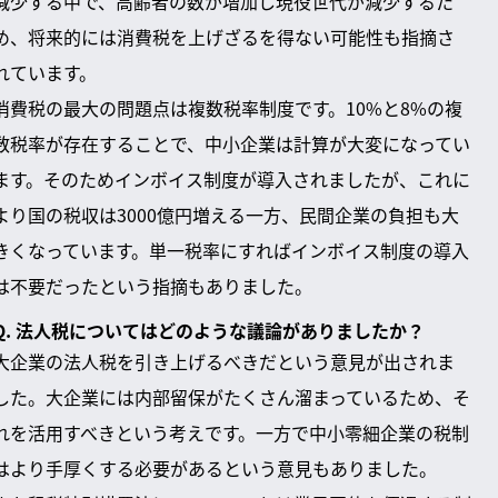
減少する中で、高齢者の数が増加し現役世代が減少するた
め、将来的には消費税を上げざるを得ない可能性も指摘さ
れています。
消費税の最大の問題点は複数税率制度です。10%と8%の複
数税率が存在することで、中小企業は計算が大変になってい
ます。そのためインボイス制度が導入されましたが、これに
より国の税収は3000億円増える一方、民間企業の負担も大
きくなっています。単一税率にすればインボイス制度の導入
は不要だったという指摘もありました。
Q. 法人税についてはどのような議論がありましたか？
大企業の法人税を引き上げるべきだという意見が出されま
した。大企業には内部留保がたくさん溜まっているため、そ
れを活用すべきという考えです。一方で中小零細企業の税制
はより手厚くする必要があるという意見もありました。