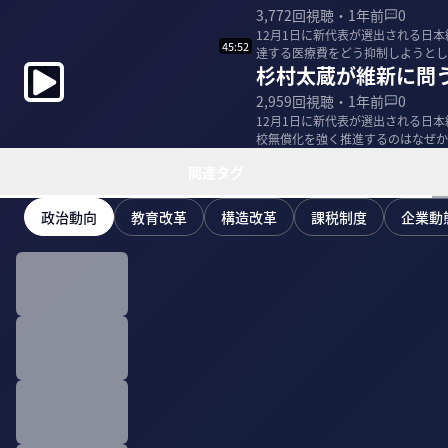
3,772
回視聴・
1年前
0
12月1日に新代表が選出される日
45:52
達する医療費をどう抑制しようとし
杉村太蔵が維新に問
を杉村太蔵が...
2,959
回視聴・
1年前
0
12月1日に新代表が選出される日
校無償化を強く推進するのはなぜか
＜ゲスト＞...
関連タグ
政治動向
教育改革
構造改革
課税制度
企業動