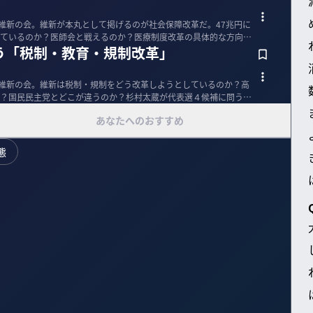
本維新の会。維新が本丸として掲げるのが社会保障改革だ。47兆円に
ているのか？医師会と戦えるのか？医療制度改革の具体的な方向性
う「税制・教育・規制改革」
本維新の会。維新は税制・規制をどう改革しようとしているのか？高
？国民民主党とどこが違うのか？杉村太蔵が代表選４候補に問う。
あなたへのおすすめ
態