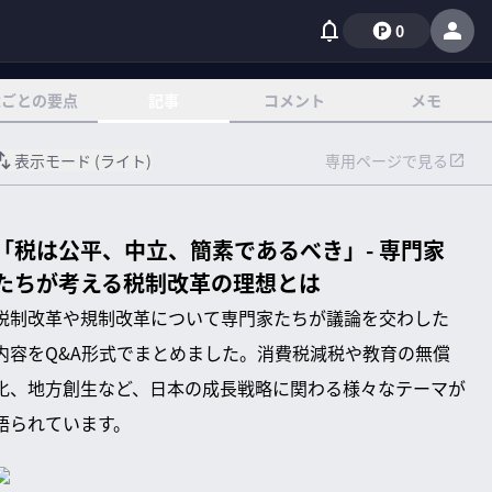
0
章ごとの要点
記事
コメント
メモ
表示モード (
ライト
)
専用ページで見る
「税は公平、中立、簡素であるべき」- 専門家
たちが考える税制改革の理想とは
税制改革や規制改革について専門家たちが議論を交わした
内容をQ&A形式でまとめました。消費税減税や教育の無償
化、地方創生など、日本の成長戦略に関わる様々なテーマが
語られています。