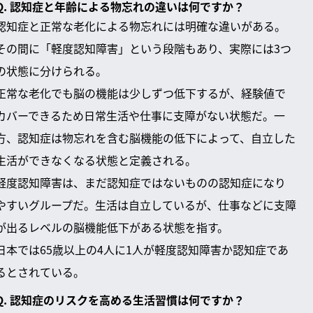
Q. 認知症と年齢による物忘れの違いは何ですか？
認知症と正常な老化による物忘れには明確な違いがある。
その間に「軽度認知障害」という段階もあり、実際には3つ
の状態に分けられる。
正常な老化でも脳の機能は少しずつ低下するが、経験値で
カバーできるため日常生活や仕事に支障がない状態だ。一
方、認知症は物忘れを含む脳機能の低下によって、自立した
生活ができなくなる状態と定義される。
軽度認知障害は、まだ認知症ではないものの認知症になり
やすいグループだ。生活は自立しているが、仕事などに支障
が出るレベルの脳機能低下がある状態を指す。
日本では65歳以上の4人に1人が軽度認知障害か認知症であ
るとされている。
Q. 認知症のリスクを高める生活習慣は何ですか？