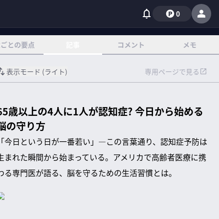
0
章ごとの要点
記事
コメント
メモ
表示モード (
ライト
)
専用ページで見る
65歳以上の4人に1人が認知症? 今日から始める
脳の守り方
「今日という日が一番若い」―この言葉通り、認知症予防は
生まれた瞬間から始まっている。アメリカで高齢者医療に携
わる専門医が語る、脳を守るための生活習慣とは。