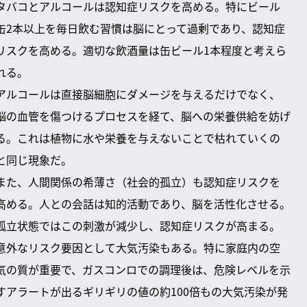
タバコとアルコールは認知症リスクを高める。特にビール
缶2本以上を毎日飲む習慣は脳にとって過剰であり、認知症
リスクを高める。適切な飲酒量は缶ビール1本程度と考えら
れる。
アルコールは直接脳細胞にダメージを与えるだけでなく、
脳の血管を傷つけるプロセスを経て、脳への栄養供給を妨げ
る。これは植物に水や栄養を与えないことで枯れていくの
と同じ現象だ。
また、人間関係の希薄さ（社会的孤立）も認知症リスクを
高める。人との会話は知的活動であり、脳を活性化させる。
孤立状態ではこの刺激が減少し、認知症リスクが高まる。
意外なリスク要因として大気汚染もある。特に家庭内の空
気の質が重要で、ガスコンロでの調理後は、危険レベルを示
すアラートが出るギリギリの値の約100倍もの大気汚染が発