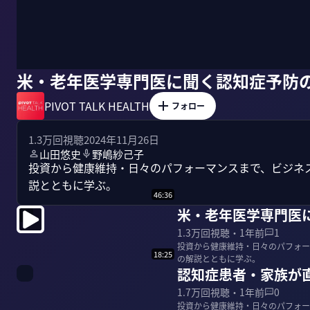
米・老年医学専門医に聞く認知症予防
PIVOT TALK HEALTH
フォロー
1.3万
回視聴
2024年11月26日
山田悠史
野嶋紗己子
投資から健康維持・日々のパフォーマンスまで、ビジネ
説とともに学ぶ。
46:36
米・老年医学専門医
1.3万
回視聴・
1年前
1
投資から健康維持・日々のパフォー
18:25
の解説とともに学ぶ。
認知症患者・家族が
1.7万
回視聴・
1年前
0
投資から健康維持・日々のパフォー