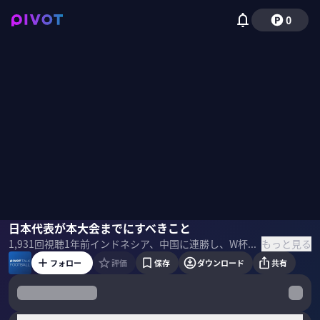
0
木崎伸也
日本代表が本大会までにすべきこと
ミムラユウスケ
佐々木紀彦
もっと見る
1,931
回視聴
1年前
インドネシア、中国に連勝し、W杯出場を決定的にした日本代表。両試合から見えた収穫と課題は何か？本大会までに何をするべきなのか？木崎伸也氏とミムラユウスケ氏に聞いた。
フォロー
評価
保存
ダウンロード
共有