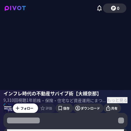
0
大槻奈那
インフレ時代の不動産サバイブ術【大槻奈那】
国山ハセン
もっと見る
9,310
回視聴
1年前
株・保険・住宅など資産運用にまつわるスキルセットを一流のプロの講義を受けて学ぶMONEY SKILL SETの応用編。今回はピクテ・ジャパン シニア・フェローで趣味が不動産投資という大槻奈那氏に2025年以降の住宅市場について聞く ＜ゲスト＞ 大槻奈那（ピクテ・ジャパン シニア・フェロー）
フォロー
評価
保存
ダウンロード
共有