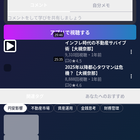
コメント
自分メモ
コメントをして学びを共有しましょう
アプリで視聴する
29:46
インフレ時代の不動産サバイブ
術【大槻奈那】
9,310
回視聴・
1年前
25:35
0
4.5
2025年以降都心タワマンは危
機？【大槻奈那】
8,888
回視聴・
1年前
0
4.6
関連タグ
あなたへのおすすめ
円安影響
不動産市場
資産運用
金銭思考
財務管理