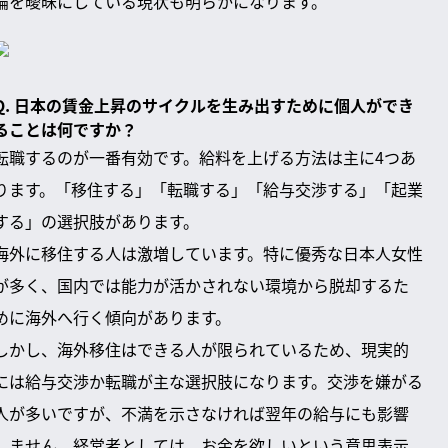
論を曖昧にしている現状も明らかになります。
Q. 日本の賃金上昇のサイクルを生み出すために個人ができ
ることは何ですか？
転職するのが一番有効です。給料を上げる方法は主に4つあ
ります。「移住する」「転職する」「給与交渉する」「起業
する」の選択肢があります。
海外に移住する人は激増しています。特に優秀な日本人女性
が多く、国内では能力が活かされない環境から脱却するた
めに海外へ行く傾向があります。
しかし、海外移住はできる人が限られているため、現実的
には給与交渉か転職が主な選択肢になります。交渉を嫌がる
人が多いですが、不満を示さなければ翌年の給与にも影響
しません。経営者としては、お金を欲しいという意思表示