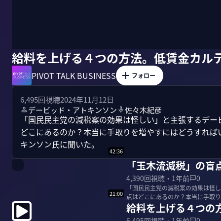
給料を上げる４つの方法。低賃金カル
PIVOT TALK BUSINESS
フォロー
6,495
回視聴
2024年11月12日
デービッド・アトキンソン
佐々木紀彦
「国民民主党の減税案の効果は怪しい」と主張するデー
どこにあるのか？本当に手取りを増やすにはどうすれば
キンソン氏に聞いた。
42:36
「玉木流減税」の盲
4,390
回視聴・
1年前
0
「国民民主党の減税案の効果は怪し
21:00
点はどこにあるのか？本当に手取り
給料を上げる４つの
て、アトキンソン...
6,495
回視聴・
1年前
0