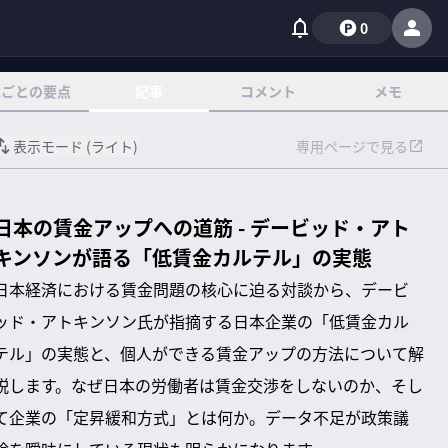
0
章ごとの要点
記事
コメント
メモ
表示モード (
ライト
)
専用ページで見る
日本の賃金アップへの道筋 - デービッド・アト
キンソンが語る「低賃金カルテル」の実態
日本経済における賃金問題の核心に迫る対談から、デービ
ッド・アトキンソン氏が指摘する日本企業の「低賃金カル
テル」の実態と、個人ができる賃金アップの方法について解
説します。なぜ日本の労働者は賃金交渉をしないのか、そし
て企業の「定昇緩和方式」とは何か。データ不足が政策議