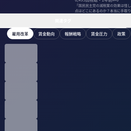
「国民民主党の減税案の効果は怪し
点はどこにあるのか？本当に手取り
て、アトキンソン...
関連タグ
雇用改革
賃金動向
報酬戦略
賃金圧力
政策