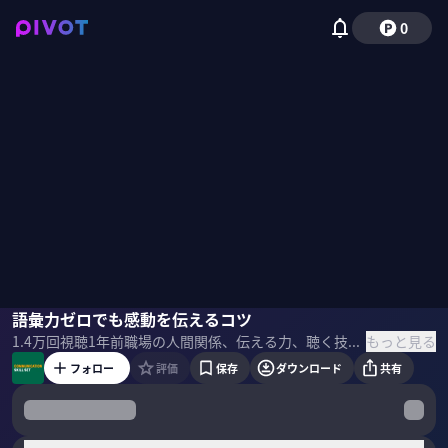
0
野田クリスタル
語彙力ゼロでも感動を伝えるコツ
三宅香帆
国山ハセン
もっと見る
1.4万
回視聴
1年前
職場の人間関係、伝える力、聴く技術などコミュニケーションスキルを学ぶ。文芸評論家の三宅氏から言語化するコツを学びます。 ＜ゲスト＞ 三宅香帆｜文芸評論家/京都市立芸術大学非常勤講師 1994年、徳島県生まれ。京都大学大学院人間・環境学研究科博士前期課程修了。 小説、古典文学、 エンタメなど、幅広い分野で批評や解説を手がける。 年間で365冊の本を読む。 【主な著書】 「なぜ働いていると本が読めなくなるのか』20万部突破 「好きを言語化する技術」 12万部突破 ＜目次＞
フォロー
評価
保存
ダウンロード
共有