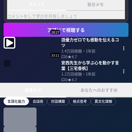
コメント
自分メモ
コメントをして学びを共有しましょう
アプリで視聴する
28:27
語彙力ゼロでも感動を伝えるコ
ツ
1.4万
回視聴・
1年前
33:11
0
4.7
安西先生から学ぶ心を動かす言
葉【三宅香帆】
1.2万
回視聴・
1年前
0
4.7
関連タグ
あなたへのおすすめ
言語化能力
会話術
対話構築
視点思考
異文化理解