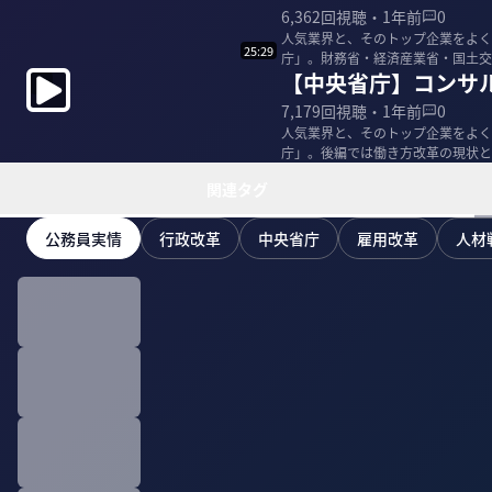
6,362
回視聴・
1年前
0
人気業界と、そのトップ企業をよく
25:29
庁」。財務省・経済産業省・国土交
【中央省庁】コンサ
る。 ＜ゲスト＞ ...
7,179
回視聴・
1年前
0
人気業界と、そのトップ企業をよく
庁」。後編では働き方改革の現状と産業政策の大転
産業省出身 /...
関連タグ
公務員実情
行政改革
中央省庁
雇用改革
人材