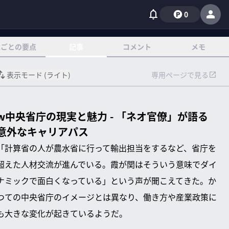
0
章ごとの要点
記事
コメント
メモ
表示モード (
ライト
)
専用ページで見る
w中央省庁の現実と魅力 - 「ネオ官僚」が語る
意外なキャリアパス
「計算省の人が農水省に行って輸出担当をするなど、省庁を
超えた人材交流が進んでいる。霞が関はそういう意味でダイ
ナミックで面白くなっている」という声が聞こえてきた。か
つての中央省庁のイメージとは異なり、働き方や産業政策に
も大きな変化が起きているようだ。