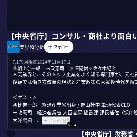
【中央省庁】コンサル・商社より面白
業界超分析
フォロー
7,179
回視聴
2024年11月17日
朝比奈一郎
末政憲司
大澤陽樹
佐々木紀彦
｜
｜
人気業界と、そのトップ企業をよく知る専門家が、元社
後編では働き方改革の現状と産業政策の大転換時代を解説
＜ゲスト＞

朝比奈一郎　経済産業省出身 / 青山社中 筆頭代表CEO

末政憲司　経済産業省 大臣官房 秘書課 課長補佐（採用班
大澤陽樹　...
もっと見る
53:54
【中央省庁】財務省